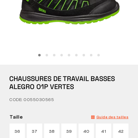
Tactique
Vêtements
TOUT SUR L’ACHAT
CHAUSSURES DE TRAVAIL BASSES
À PROPOS DE NOUS
ALEGRO O1P VERTES
ARTICLES
CODE: 0055030565
LABORATOIRE BENNON
Taille
Guide des tailles
MAGASIN AVEC BISTROT
36
37
38
39
40
41
42
CONTACT