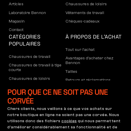
Articles
Chaussures de loisirs
Laboratoire Bennon
Vêtements de travail
Magasin
Chèques-cadeaux
Contact
CATÉGORIES
À PROPOS DE L’ACHAT
POPULAIRES
Tout sur l’achat
Chaussures de travail
Avantages d’acheter chez
Bennon
Chaussures de travail à tige
courte
Tailles
Chaussures de loisirs
Retours et réclamations
Chaussures de loisirs à la
Transport et paiement
POUR QUE CE NE SOIT PAS UNE
cheville
Compte d’entreprise
CORVÉE
Pantalons
Inscription au B2B
Chers clients, nous veillons à ce que vos achats sur
Sweatshirts
Réclamations et garantie
notre boutique en ligne ne soient pas une corvée. Nous
utilisons donc des fichiers
cookies
qui nous permettent
d'améliorer considérablement sa fonctionnalité et de