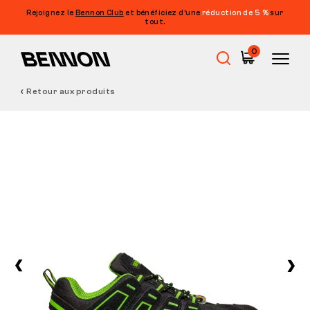
Rejoignez le
Bennon Club
et bénéficiez d’une
réduction de 5 %
sur
tout.
0
Retour aux produits
Soldes
Chaussures de travail
Barefoot
Outdoor
Chaussures de loisirs