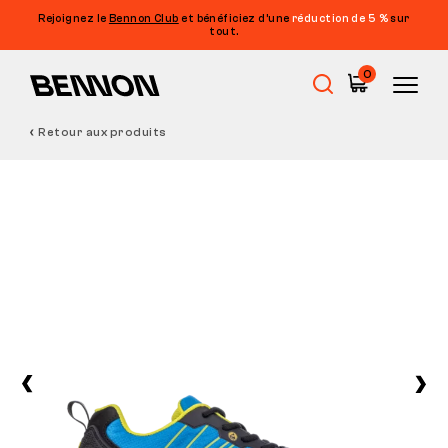
Rejoignez le
Bennon Club
et bénéficiez d’une
réduction de 5 %
sur
tout.
0
Retour aux produits
Soldes
Chaussures de travail
Barefoot
Outdoor
Chaussures de loisirs