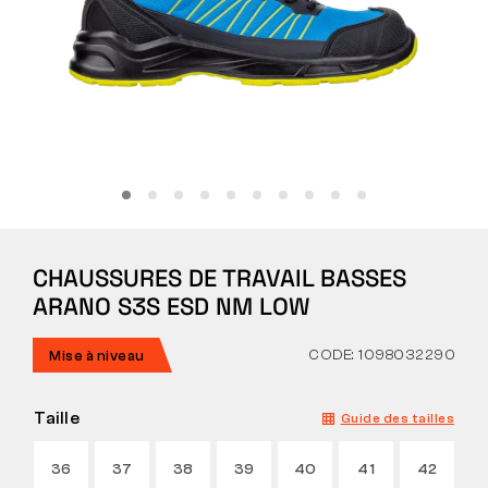
Tactique
Vêtements
TOUT SUR L’ACHAT
CHAUSSURES DE TRAVAIL BASSES
À PROPOS DE NOUS
ARANO S3S ESD NM LOW
ARTICLES
CODE: 1098032290
Mise à niveau
LABORATOIRE BENNON
Taille
Guide des tailles
MAGASIN AVEC BISTROT
36
37
38
39
40
41
42
CONTACT