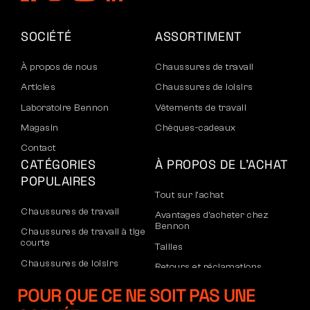
SOCIÉTÉ
ASSORTIMENT
À propos de nous
Chaussures de travail
Articles
Chaussures de loisirs
Laboratoire Bennon
Vêtements de travail
Magasin
Chèques-cadeaux
Contact
CATÉGORIES
À PROPOS DE L’ACHAT
POPULAIRES
Tout sur l’achat
Chaussures de travail
Avantages d’acheter chez
Bennon
Chaussures de travail à tige
courte
Tailles
Chaussures de loisirs
Retours et réclamations
Chaussures de loisirs à la
Transport et paiement
POUR QUE CE NE SOIT PAS UNE
cheville
Compte d’entreprise