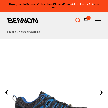
Rejoignez le
Bennon Club
et bénéficiez d’une
réduction de 5 %
sur
tout.
0
Retour aux produits
Soldes
Chaussures de travail
Barefoot
Outdoor
Chaussures de loisirs