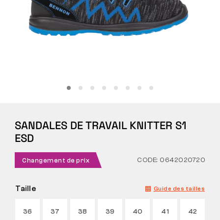
Tactique
Vêtements
TOUT SUR L’ACHAT
SANDALES DE TRAVAIL KNITTER S1
À PROPOS DE NOUS
ESD
ARTICLES
CODE: 0642020720
Changement de prix
LABORATOIRE BENNON
Taille
Guide des tailles
MAGASIN AVEC BISTROT
36
37
38
39
40
41
42
CONTACT