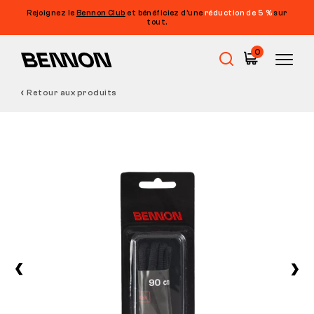
Rejoignez le
Bennon Club
et bénéficiez d’une
réduction de 5 %
sur
tout.
0
Retour aux produits
Soldes
Chaussures de travail
Barefoot
Outdoor
Chaussures de loisirs