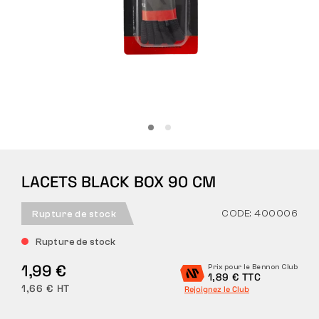
Tactique
Vêtements
TOUT SUR L’ACHAT
LACETS BLACK BOX 90 CM
À PROPOS DE NOUS
ARTICLES
CODE: 400006
Rupture de stock
Rupture de stock
LABORATOIRE BENNON
1,99 €
Prix pour le Bennon Club
1,89 € TTC
MAGASIN AVEC BISTROT
1,66 € HT
Rejoignez le Club
CONTACT