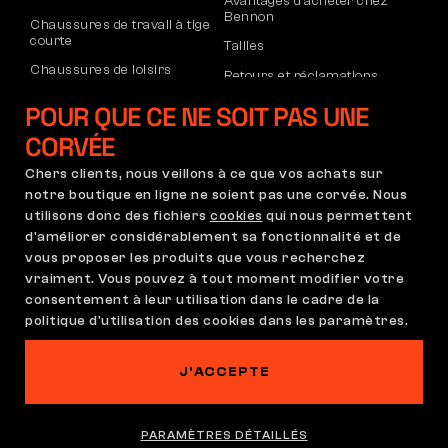
Avantages d’acheter chez
Bennon
Chaussures de travail à tige
courte
Tailles
Chaussures de loisirs
Retours et réclamations
Chaussures de loisirs à la
Transport et paiement
POUR QUE CE NE SOIT PAS UNE
cheville
Compte d’entreprise
CORVÉE
Pantalons
Inscription au B2B
Chers clients, nous veillons à ce que vos achats sur
Sweatshirts
Réclamations et garantie
notre boutique en ligne ne soient pas une corvée. Nous
utilisons donc des fichiers
cookies
qui nous permettent
d'améliorer considérablement sa fonctionnalité et de
vous proposer les produits que vous recherchez
Conditions Générales
Règlement de Réclamation
vraiment. Vous pouvez à tout moment modifier votre
Paramètres des cookies
GDPR
consentement à leur utilisation dans le cadre de la
France | Français
politique d'utilisation des cookies dans les paramètres.
J'ACCEPTE
Ce site est hanté
©2026 Bennon.cz
PARAMÈTRES DÉTAILLÉS