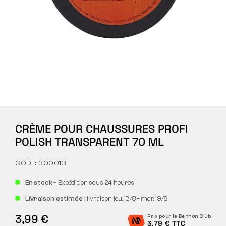
Tactique
Vêtements
TOUT SUR L’ACHAT
CRÈME POUR CHAUSSURES PROFI
À PROPOS DE NOUS
POLISH TRANSPARENT 70 ML
ARTICLES
CODE: 300013
LABORATOIRE BENNON
En stock
– Expédition sous 24 heures
Livraison estimée :
livraison jeu. 13/8 – mer. 19/8
MAGASIN AVEC BISTROT
3,99 €
Prix pour le Bennon Club
3,79 € TTC
CONTACT