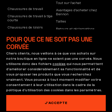
Tout sur l’achat
Chaussures de travail
Avantages d’acheter chez
Bennon
Chaussures de travail à tige
courte
Tailles
Chaussures de loisirs
Retours et réclamations
Chaussures de loisirs à la
Transport et paiement
POUR QUE CE NE SOIT PAS UNE
cheville
Compte d’entreprise
CORVÉE
Pantalons
Inscription au B2B
Chers clients, nous veillons à ce que vos achats sur
Sweatshirts
Réclamations et garantie
notre boutique en ligne ne soient pas une corvée. Nous
utilisons donc des fichiers
cookies
qui nous permettent
d'améliorer considérablement sa fonctionnalité et de
vous proposer les produits que vous recherchez
Conditions Générales
Règlement de Réclamation
vraiment. Vous pouvez à tout moment modifier votre
Paramètres des cookies
GDPR
consentement à leur utilisation dans le cadre de la
France | Français
politique d'utilisation des cookies dans les paramètres.
J'ACCEPTE