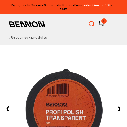
Rejoignez le
Bennon Club
et bénéficiez d’une
réduction de 5 %
sur
tout.
0
Retour aux produits
Soldes
Chaussures de travail
Barefoot
Outdoor
Chaussures de loisirs