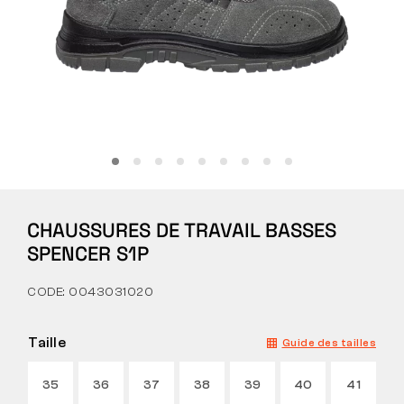
Tactique
Vêtements
TOUT SUR L’ACHAT
CHAUSSURES DE TRAVAIL BASSES
À PROPOS DE NOUS
SPENCER S1P
ARTICLES
CODE: 0043031020
LABORATOIRE BENNON
Taille
Guide des tailles
MAGASIN AVEC BISTROT
35
36
37
38
39
40
41
CONTACT