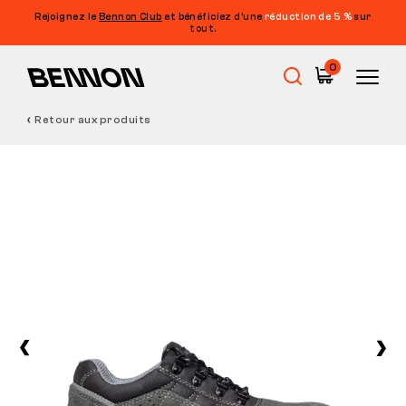
Rejoignez le
Bennon Club
et bénéficiez d’une
réduction de 5 %
sur
tout.
0
Retour aux produits
Soldes
Chaussures de travail
Barefoot
Outdoor
Chaussures de loisirs