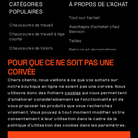
CATÉGORIES
À PROPOS DE L’ACHAT
POPULAIRES
Tout sur l’achat
Chaussures de travail
Avantages d’acheter chez
Bennon
Chaussures de travail à tige
courte
Tailles
Chaussures de loisirs
Retours et réclamations
Chaussures de loisirs à la
Transport et paiement
POUR QUE CE NE SOIT PAS UNE
cheville
Compte d’entreprise
CORVÉE
Pantalons
Inscription au B2B
Chers clients, nous veillons à ce que vos achats sur
Sweatshirts
Réclamations et garantie
notre boutique en ligne ne soient pas une corvée. Nous
utilisons donc des fichiers
cookies
qui nous permettent
d'améliorer considérablement sa fonctionnalité et de
vous proposer les produits que vous recherchez
Conditions Générales
Règlement de Réclamation
vraiment. Vous pouvez à tout moment modifier votre
Paramètres des cookies
GDPR
consentement à leur utilisation dans le cadre de la
politique d'utilisation des cookies dans les paramètres.
France | Français