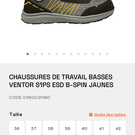
Tactique
Vêtements
TOUT SUR L’ACHAT
CHAUSSURES DE TRAVAIL BASSES
À PROPOS DE NOUS
VENTOR S1PS ESD B-SPIN JAUNES
ARTICLES
CODE: 0992031080
LABORATOIRE BENNON
Taille
Guide des tailles
MAGASIN AVEC BISTROT
36
37
38
39
40
41
42
CONTACT