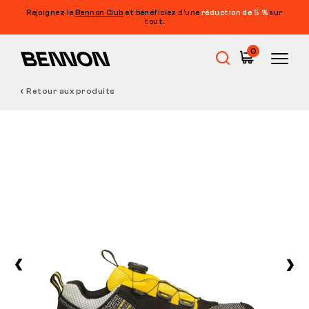
Rejoignez le
Bennon Club
et bénéficiez d’une
réduction de 5 %
sur
tout.
0
Retour aux produits
Soldes
Chaussures de travail
Barefoot
Outdoor
Chaussures de loisirs