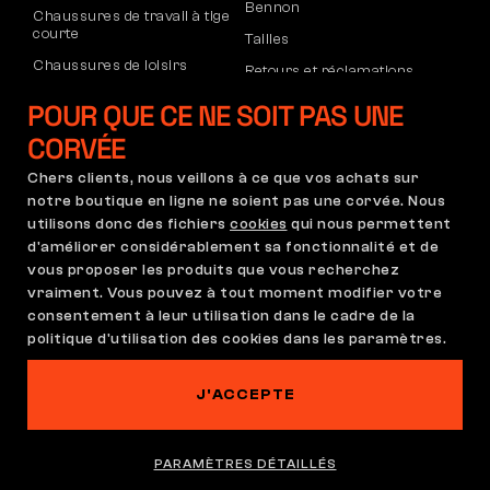
Bennon
Chaussures de travail à tige
courte
Tailles
Chaussures de loisirs
Retours et réclamations
Chaussures de loisirs à la
Transport et paiement
POUR QUE CE NE SOIT PAS UNE
cheville
Compte d’entreprise
CORVÉE
Pantalons
Inscription au B2B
Chers clients, nous veillons à ce que vos achats sur
Sweatshirts
Réclamations et garantie
notre boutique en ligne ne soient pas une corvée. Nous
utilisons donc des fichiers
cookies
qui nous permettent
d'améliorer considérablement sa fonctionnalité et de
vous proposer les produits que vous recherchez
Conditions Générales
Règlement de Réclamation
vraiment. Vous pouvez à tout moment modifier votre
Paramètres des cookies
GDPR
consentement à leur utilisation dans le cadre de la
politique d'utilisation des cookies dans les paramètres.
France | Français
J'ACCEPTE
Ce site est hanté
©2026 Bennon.cz
PARAMÈTRES DÉTAILLÉS