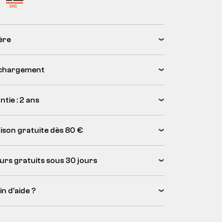
ère
chargement
tie : 2 ans
aison gratuite dès 80 €
urs gratuits sous 30 jours
n d’aide ?