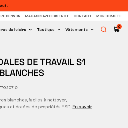
out.
IRE BENNON
MAGASIN AVEC BISTROT
CONTACT
MON COMPTE
0
es de loisirs
Tactique
Vêtements
ALES DE TRAVAIL S1
 BLANCHES
77020710
s blanches, faciles à nettoyer,
iques et dotées de propriétés ESD.
En savoir