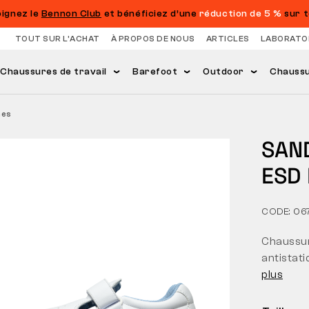
oignez le
Bennon Club
et bénéficiez d’une
réduction de 5 %
sur t
TOUT SUR L’ACHAT
À PROPOS DE NOUS
ARTICLES
LABORATO
Chaussures de travail
Barefoot
Outdoor
Chaussur
hes
SAND
ESD
CODE: 06
Chaussure
antistat
plus