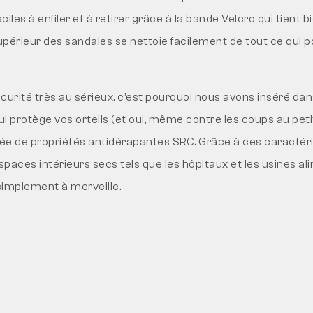
iles à enfiler et à retirer grâce à la bande Velcro qui tient b
upérieur des sandales se nettoie facilement de tout ce qui po
curité très au sérieux, c’est pourquoi nous avons inséré da
ui protège vos orteils (et oui, même contre les coups au petit
e de propriétés antidérapantes SRC. Grâce à ces caractéris
paces intérieurs secs tels que les hôpitaux et les usines al
 simplement à merveille.