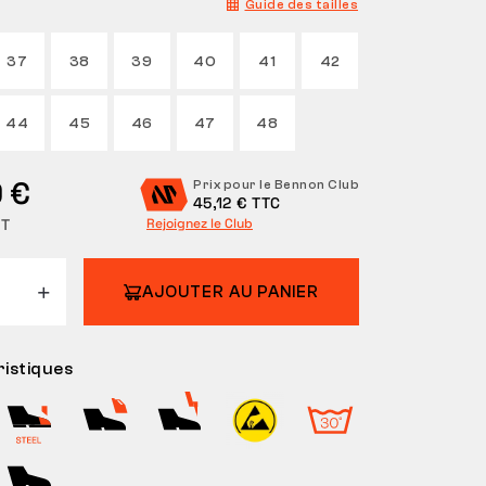
Guide des tailles
37
38
39
40
41
42
44
45
46
47
48
 €
Prix pour le Bennon Club
45,12 € TTC
HT
Rejoignez le Club
AJOUTER AU PANIER
istiques