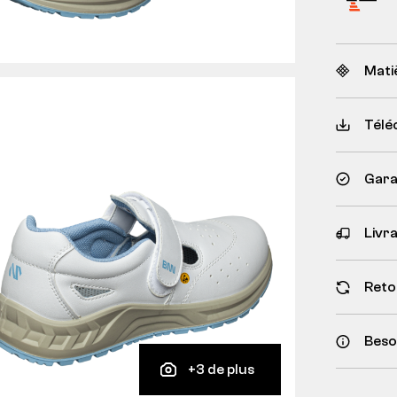
Mati
Télé
Garan
Livr
Reto
Besoi
+3 de plus