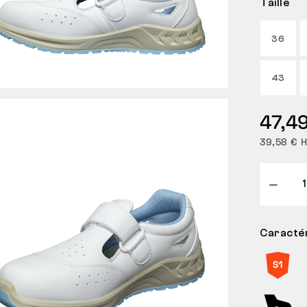
Taille
36
43
47,49
39,58 € 
Caractér