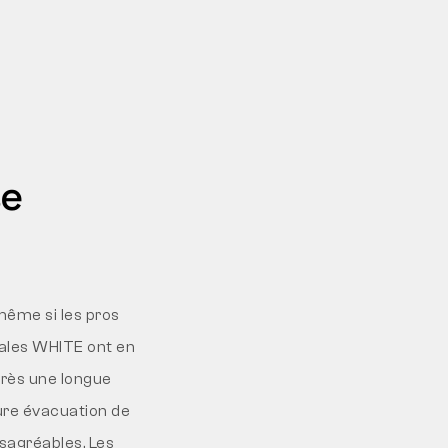
se
même si les pros
dales WHITE ont en
près une longue
eure évacuation de
ésagréables. Les