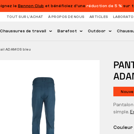
oignez le
Bennon Club
et bénéficiez d’une
réduction de 5 %
sur t
TOUT SUR L’ACHAT
À PROPOS DE NOUS
ARTICLES
LABORATO
Chaussures de travail
Barefoot
Outdoor
Chaussur
vail ADAMOS bleu
PANT
ADA
Nouve
Pantalon 
simple.
E
Couleur