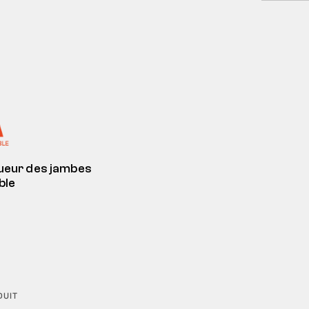
ueur des jambes
ble
DUIT