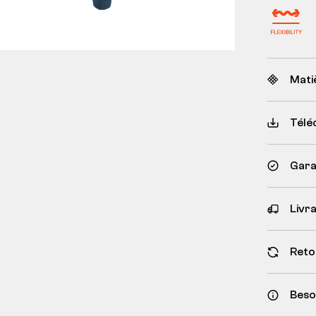
Mati
Télé
Garan
Livr
Reto
Besoi