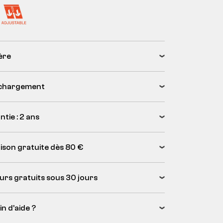
ère
chargement
tie : 2 ans
aison gratuite dès 80 €
urs gratuits sous 30 jours
n d’aide ?