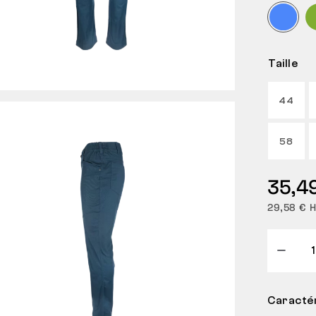
Taille
44
58
35,4
29,58 € 
Caractér