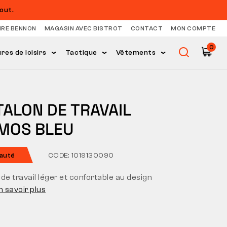
out.
IRE BENNON
MAGASIN AVEC BISTROT
CONTACT
MON COMPTE
0
es de loisirs
Tactique
Vêtements
ALON DE TRAVAIL
MOS BLEU
auté
CODE: 1019130090
de travail léger et confortable au design
n savoir plus