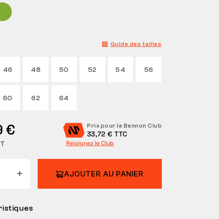
Guide des tailles
46
48
50
52
54
56
60
62
64
9 €
Prix pour le Bennon Club
33,72 € TTC
HT
Rejoignez le Club
AJOUTER AU PANIER
istiques