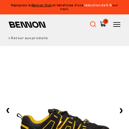
Rejoignez le
Bennon Club
et bénéficiez d’une
réduction de 5 %
sur
tout.
0
Retour aux produits
Soldes
Chaussures de travail
Barefoot
Outdoor
Chaussures de loisirs