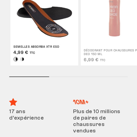
SEMELLES ABSORBA XTR ESD
DÉODORANT POUR CHAUSSURES P
4,99 €
TTC
DEO 150 ML
6,99 €
TTC
17 ans
Plus de 10 millions
d’expérience
de paires de
chaussures
vendues