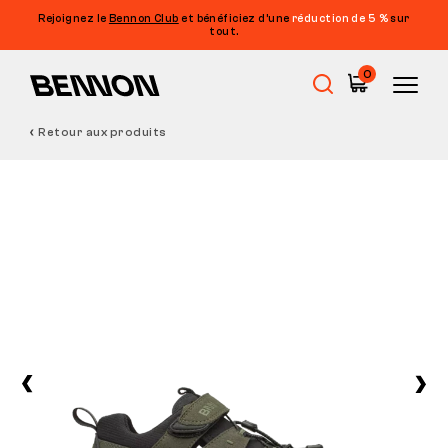
Rejoignez le
Bennon Club
et bénéficiez d’une
réduction de 5 %
sur
tout.
0
Retour aux produits
Soldes
Chaussures de travail
Barefoot
Outdoor
Chaussures de loisirs