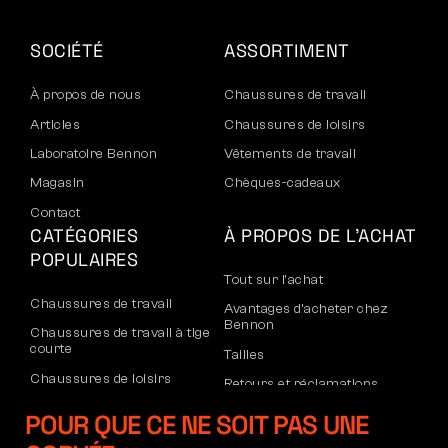
SOCIÉTÉ
ASSORTIMENT
À propos de nous
Chaussures de travail
Articles
Chaussures de loisirs
Laboratoire Bennon
Vêtements de travail
Magasin
Chèques-cadeaux
Contact
CATÉGORIES
À PROPOS DE L’ACHAT
POPULAIRES
Tout sur l’achat
Chaussures de travail
Avantages d’acheter chez
Bennon
Chaussures de travail à tige
courte
Tailles
Chaussures de loisirs
Retours et réclamations
Chaussures de loisirs à la
Transport et paiement
POUR QUE CE NE SOIT PAS UNE
cheville
Compte d’entreprise