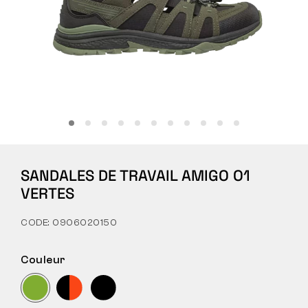
Tactique
Vêtements
TOUT SUR L’ACHAT
SANDALES DE TRAVAIL AMIGO O1
À PROPOS DE NOUS
VERTES
ARTICLES
CODE: 0906020150
LABORATOIRE BENNON
Couleur
MAGASIN AVEC BISTROT
CONTACT