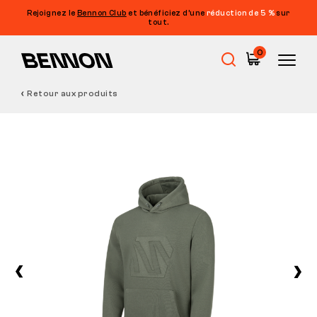
Rejoignez le
Bennon Club
et bénéficiez d’une
réduction de 5 %
sur
tout.
0
Retour aux produits
Soldes
Chaussures de travail
Barefoot
Outdoor
Chaussures de loisirs