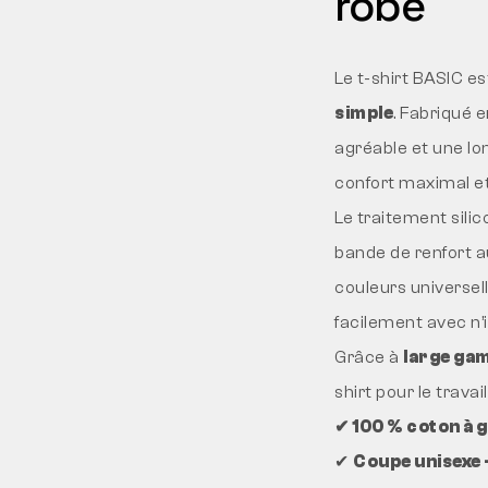
robe
Le t-shirt BASIC e
simple
. Fabriqué 
agréable et une lo
confort maximal et
Le traitement silic
bande de renfort a
couleurs universelle
facilement avec n’
Grâce à
large gam
shirt pour le travail,
✔ 100 % coton à g
✔
Coupe unisexe