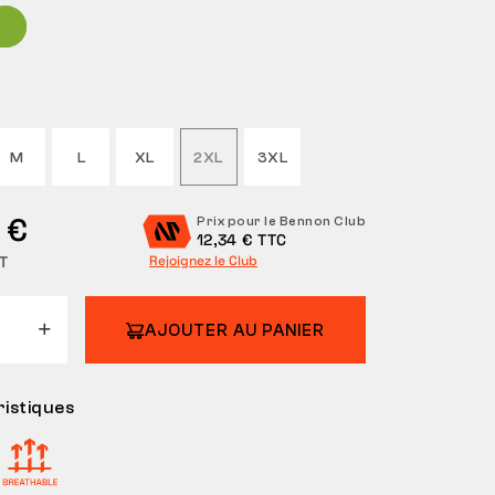
M
L
XL
2XL
3XL
 €
Prix pour le Bennon Club
12,34 € TTC
T
Rejoignez le Club
AJOUTER AU PANIER
istiques