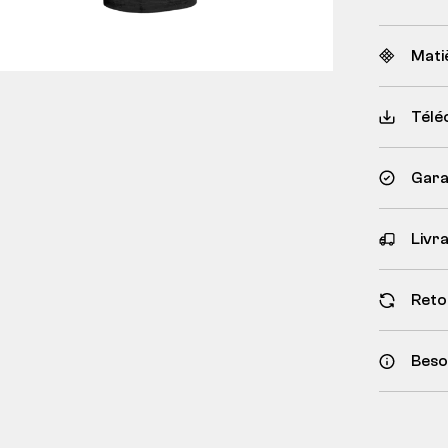
Mati
Télé
Garan
Livr
Reto
Besoi