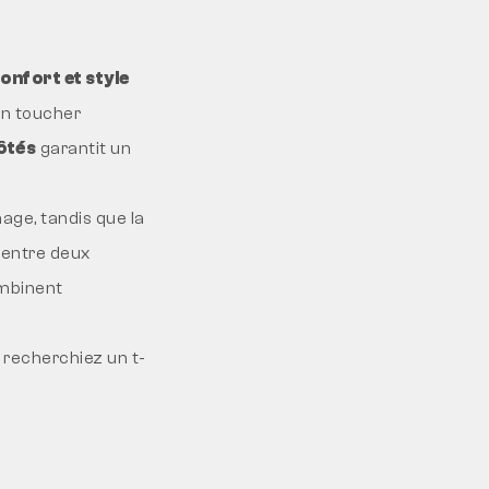
confort et style
e un toucher
ôtés
garantit un
hage, tandis que la
 entre deux
ombinent
s recherchiez un t-