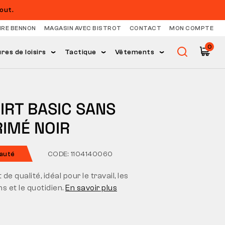
out.
IRE BENNON
MAGASIN AVEC BISTROT
CONTACT
MON COMPTE
0
es de loisirs
Tactique
Vêtements
IRT BASIC SANS
RIMÉ NOIR
auté
CODE: 1104140060
 de qualité, idéal pour le travail, les
s et le quotidien.
En savoir plus