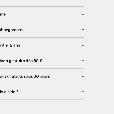
ère
chargement
tie : 2 ans
aison gratuite dès 80 €
urs gratuits sous 30 jours
n d’aide ?