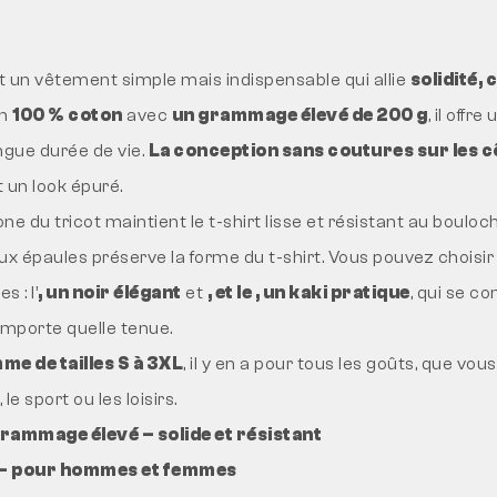
st un vêtement simple mais indispensable qui allie
solidité, 
en
100 % coton
avec
un grammage élevé de 200 g
, il offr
ngue durée de vie.
La conception sans coutures sur les c
 un look épuré.
one du tricot maintient le t-shirt lisse et résistant au bouloc
ux épaules préserve la forme du t-shirt. Vous pouvez choisir
s : l’
, un noir élégant
et
, et le , un kaki pratique
, qui se c
importe quelle tenue.
me de tailles S à 3XL
, il y en a pour tous les goûts, que vou
 le sport ou les loisirs.
rammage élevé – solide et résistant
 – pour hommes et femmes