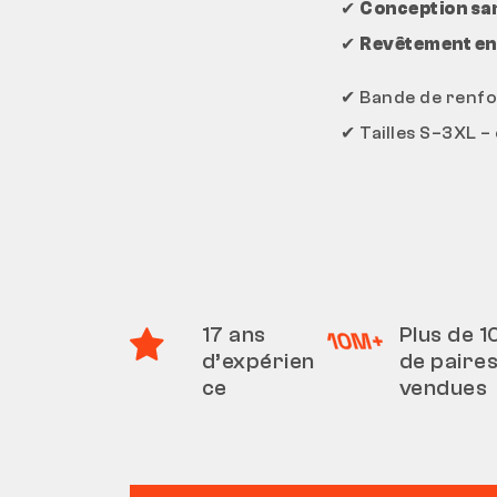
✔
Conception sa
✔
Revêtement en s
✔
Bande de renfor
✔
Tailles S–3XL –
17 ans
Plus de 1
d’expérien
de paire
ce
vendues