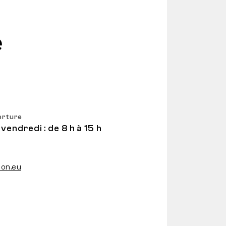
e
erture
 vendredi : de 8 h à 15 h
on.eu