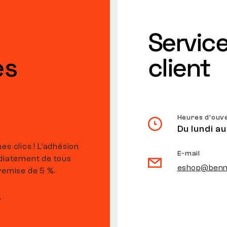
Servic
es
client
Heures d’ouv
Du lundi au
es clics ! L’adhésion
E-mail
édiatement de tous
eshop@benn
remise de 5 %.
r