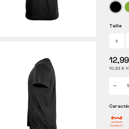
Taille
S
12,99
10,83 € H
Caractér