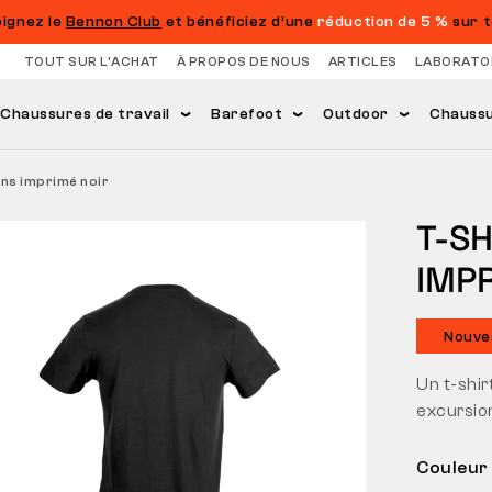
oignez le
Bennon Club
et bénéficiez d’une
réduction de 5 %
sur t
TOUT SUR L’ACHAT
À PROPOS DE NOUS
ARTICLES
LABORATO
Chaussures de travail
Barefoot
Outdoor
Chaussur
ans imprimé noir
T-SH
IMP
Nouve
Un t-shirt
excursion
Couleur