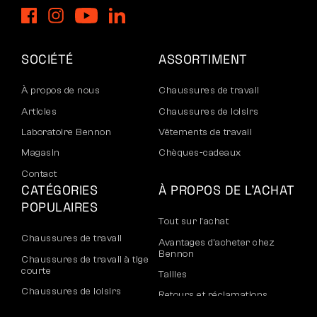
SOCIÉTÉ
ASSORTIMENT
À propos de nous
Chaussures de travail
Articles
Chaussures de loisirs
Laboratoire Bennon
Vêtements de travail
Magasin
Chèques-cadeaux
Contact
CATÉGORIES
À PROPOS DE L’ACHAT
POPULAIRES
Tout sur l’achat
Chaussures de travail
Avantages d’acheter chez
Bennon
Chaussures de travail à tige
courte
Tailles
Chaussures de loisirs
Retours et réclamations
Chaussures de loisirs à la
Transport et paiement