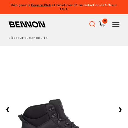
Rejoignez le
Bennon Club
et bénéficiez d’une
réduction de 5 %
sur
tout.
0
Retour aux produits
Soldes
Chaussures de travail
Barefoot
Outdoor
Chaussures de loisirs