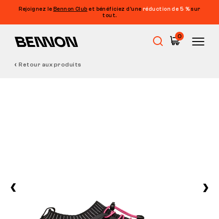
Rejoignez le
Bennon Club
et bénéficiez d’une
réduction de 5 %
sur
tout.
0
Retour aux produits
Soldes
Chaussures de travail
Barefoot
Outdoor
Chaussures de loisirs