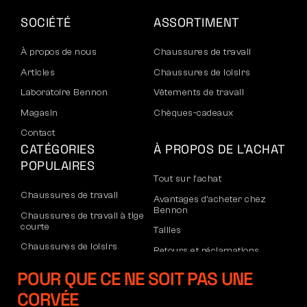
SOCIÉTÉ
ASSORTIMENT
À propos de nous
Chaussures de travail
Articles
Chaussures de loisirs
Laboratoire Bennon
Vêtements de travail
Magasin
Chèques-cadeaux
Contact
CATÉGORIES
À PROPOS DE L’ACHAT
POPULAIRES
Tout sur l’achat
Chaussures de travail
Avantages d’acheter chez
Bennon
Chaussures de travail à tige
courte
Tailles
Chaussures de loisirs
Retours et réclamations
Chaussures de loisirs à la
Transport et paiement
POUR QUE CE NE SOIT PAS UNE
cheville
Compte d’entreprise
CORVÉE
Pantalons