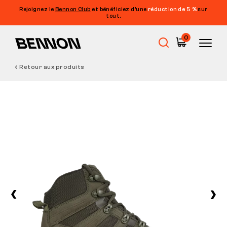
Rejoignez le
Bennon Club
et bénéficiez d’une
réduction de 5 %
sur
tout.
0
Retour aux produits
Soldes
Chaussures de travail
Barefoot
Outdoor
Chaussures de loisirs