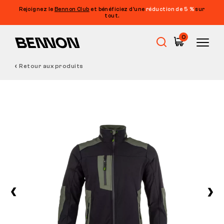
Rejoignez le
Bennon Club
et bénéficiez d’une
réduction de 5 %
sur
tout.
0
Retour aux produits
Soldes
Chaussures de travail
Barefoot
Outdoor
Chaussures de loisirs