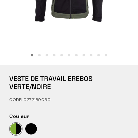
Tactique
Vêtements
TOUT SUR L’ACHAT
VESTE DE TRAVAIL EREBOS
À PROPOS DE NOUS
VERTE/NOIRE
ARTICLES
CODE: 0272180060
LABORATOIRE BENNON
Couleur
MAGASIN AVEC BISTROT
CONTACT