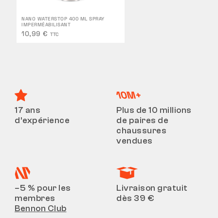
NANO WATERSTOP 400 ML SPRAY
IMPERMÉABILISANT
10,99 €
TTC
17 ans
Plus de 10 millions
d’expérience
de paires de
chaussures
vendues
–5 % pour les
Livraison gratuit
membres
dès 39 €
Bennon Club