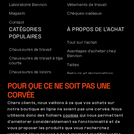
Laboratoire Bennon
Vêtements de travail
Magasin
Chèques-cadeaux
Contact
CATÉGORIES
À PROPOS DE L’ACHAT
POPULAIRES
Tout sur l’achat
Chaussures de travail
Avantages d’acheter chez
Bennon
Chaussures de travail à tige
courte
Tailles
Chaussures de loisirs
Retours et réclamations
Chaussures de loisirs à la
Transport et paiement
POUR QUE CE NE SOIT PAS UNE
cheville
Compte d’entreprise
CORVÉE
Pantalons
Inscription au B2B
Chers clients, nous veillons à ce que vos achats sur
Sweatshirts
Réclamations et garantie
notre boutique en ligne ne soient pas une corvée. Nous
utilisons donc des fichiers
cookies
qui nous permettent
d'améliorer considérablement sa fonctionnalité et de
vous proposer les produits que vous recherchez
Conditions Générales
Règlement de Réclamation