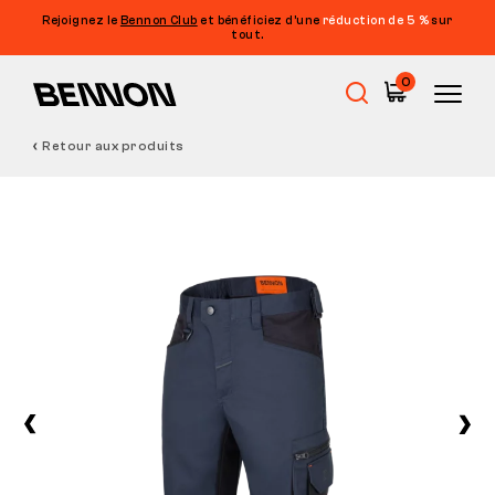
Rejoignez le
Bennon Club
et bénéficiez d’une
réduction de 5 %
sur
tout.
0
Retour aux produits
Soldes
Chaussures de travail
Barefoot
Outdoor
Chaussures de loisirs