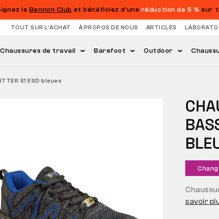
oignez le
Bennon Club
et bénéficiez d’une
réduction de 5 %
sur t
TOUT SUR L’ACHAT
À PROPOS DE NOUS
ARTICLES
LABORATO
Chaussures de travail
Barefoot
Outdoor
Chaussur
ITTER S1 ESD bleues
CHA
BASS
BLE
Chang
Chaussur
savoir pl