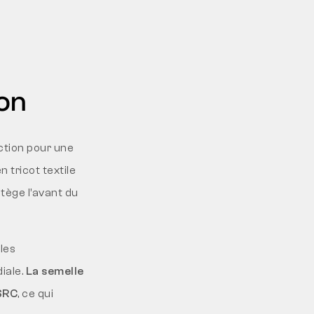
ion
ction pour une
n tricot textile
otège l’avant du
les
iale.
La semelle
SRC
, ce qui