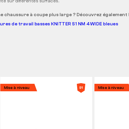
té sur différentes surfaces.
e chaussure à coupe plus large ? Découvrez également l
ures de travail basses KNITTER S1 NM 4WIDE bleues
Mise à niveau
Mise à niveau