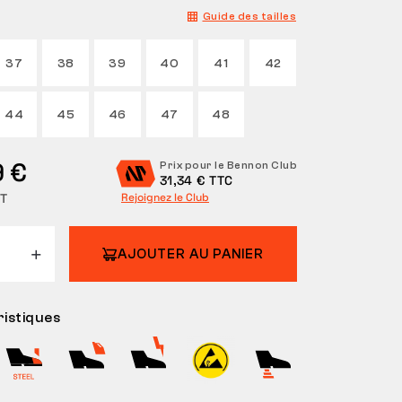
Guide des tailles
37
38
39
40
41
42
44
45
46
47
48
9 €
Prix pour le Bennon Club
31,34 € TTC
HT
Rejoignez le Club
AJOUTER AU PANIER
istiques