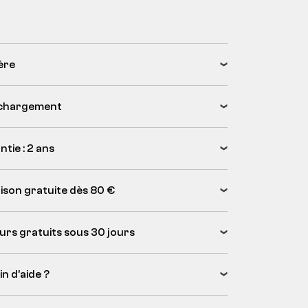
ère
chargement
tie : 2 ans
aison gratuite dès 80 €
urs gratuits sous 30 jours
n d’aide ?