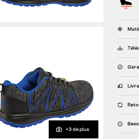
Mati
Télé
Garan
Livr
Reto
Besoi
+3 de plus