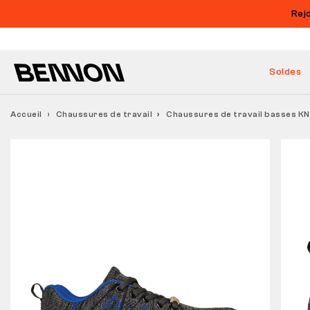
Rej
Soldes
Accueil
Chaussures de travail
Chaussures de travail basses KN