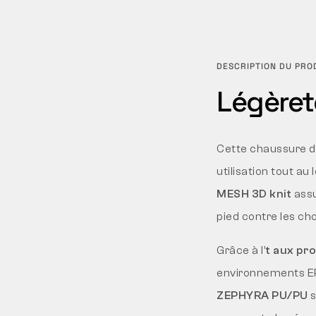
DESCRIPTION DU PRO
Légèreté
Cette chaussure de
utilisation tout au
MESH 3D knit
assu
pied contre les ch
Grâce à l’
t aux pr
environnements EPA
ZEPHYRA PU/PU
s