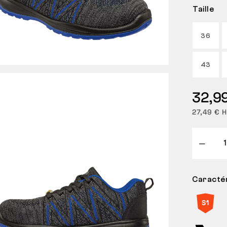
Taille
36
43
32,9
27,49 € 
Caractér