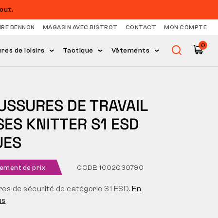
out.
IRE BENNON
MAGASIN AVEC BISTROT
CONTACT
MON COMPTE
0
es de loisirs
Tactique
Vêtements
USSURES DE TRAVAIL
ES KNITTER S1 ESD
UES
ement de prix
CODE: 1002030790
es de sécurité de catégorie S1 ESD.
En
us