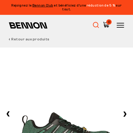
Rejoignez le
Bennon Club
et bénéficiez d’une
réduction de 5 %
sur
tout.
0
Retour aux produits
Soldes
Chaussures de travail
Barefoot
Outdoor
Chaussures de loisirs