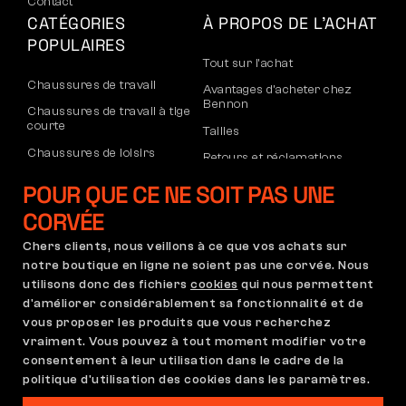
Contact
CATÉGORIES
À PROPOS DE L’ACHAT
POPULAIRES
Tout sur l’achat
Chaussures de travail
Avantages d’acheter chez
Bennon
Chaussures de travail à tige
courte
Tailles
Chaussures de loisirs
Retours et réclamations
Chaussures de loisirs à la
Transport et paiement
POUR QUE CE NE SOIT PAS UNE
cheville
Compte d’entreprise
CORVÉE
Pantalons
Inscription au B2B
Chers clients, nous veillons à ce que vos achats sur
Sweatshirts
Réclamations et garantie
notre boutique en ligne ne soient pas une corvée. Nous
utilisons donc des fichiers
cookies
qui nous permettent
d'améliorer considérablement sa fonctionnalité et de
vous proposer les produits que vous recherchez
Conditions Générales
Règlement de Réclamation
vraiment. Vous pouvez à tout moment modifier votre
Paramètres des cookies
GDPR
consentement à leur utilisation dans le cadre de la
politique d'utilisation des cookies dans les paramètres.
France | Français