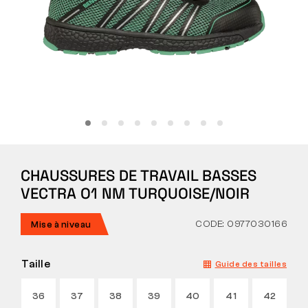
Tactique
Vêtements
TOUT SUR L’ACHAT
CHAUSSURES DE TRAVAIL BASSES
À PROPOS DE NOUS
VECTRA O1 NM TURQUOISE/NOIR
ARTICLES
CODE: 0977030166
Mise à niveau
LABORATOIRE BENNON
Taille
Guide des tailles
MAGASIN AVEC BISTROT
36
37
38
39
40
41
42
CONTACT