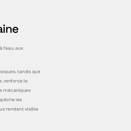
aine
 l’eau, aux
ysiques, tandis que
, renforce le
ges mécaniques
mpêche les
us rendent visible