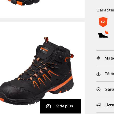
Caractér
Mati
Télé
Garan
Livr
+2 de plus