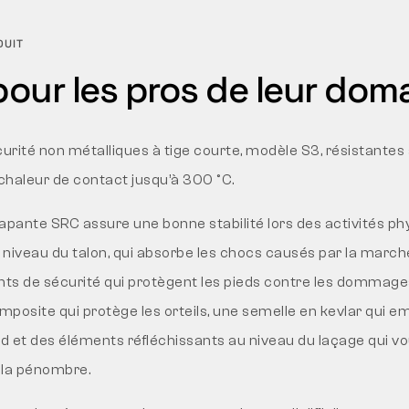
DUIT
our les pros de leur dom
rité non métalliques à tige courte, modèle S3, résistantes à
 chaleur de contact jusqu’à 300 °C.
apante SRC assure une bonne stabilité lors des activités ph
niveau du talon, qui absorbe les chocs causés par la marche
ents de sécurité qui protègent les pieds contre les domma
posite qui protège les orteils, une semelle en kevlar qui e
ed et des éléments réfléchissants au niveau du laçage qui vo
t la pénombre.