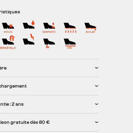
istiques
ère
chargement
tie : 2 ans
aison gratuite dès 80 €