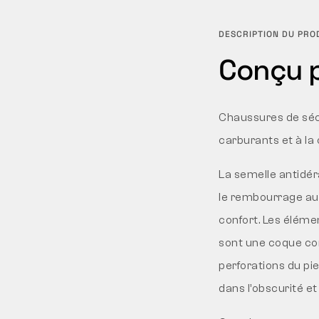
DESCRIPTION DU PRO
Conçu p
Chaussures de sécu
carburants et à la
La semelle antidér
le rembourrage au 
confort. Les élém
sont une coque com
perforations du pi
dans l’obscurité e