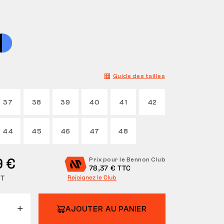
Guide des tailles
37
38
39
40
41
42
44
45
46
47
48
9 €
Prix pour le Bennon Club
78,37 € TTC
HT
Rejoignez le Club
AJOUTER AU PANIER