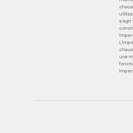
chaus
utilis
s’agit
const
imper
L’impe
chaus
une 
foncti
imper