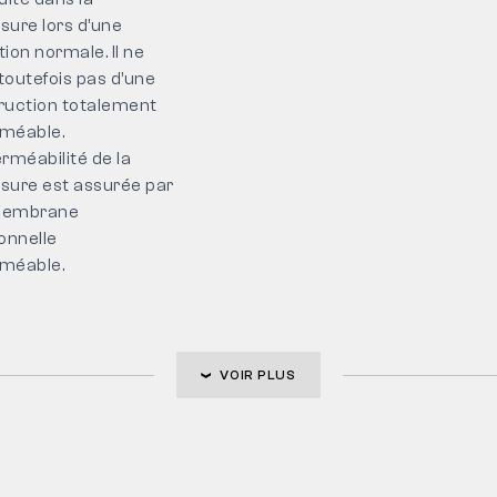
sure lors d’une
ation normale. Il ne
 toutefois pas d’une
ruction totalement
méable.
rméabilité de la
sure est assurée par
membrane
onnelle
méable.
VOIR PLUS