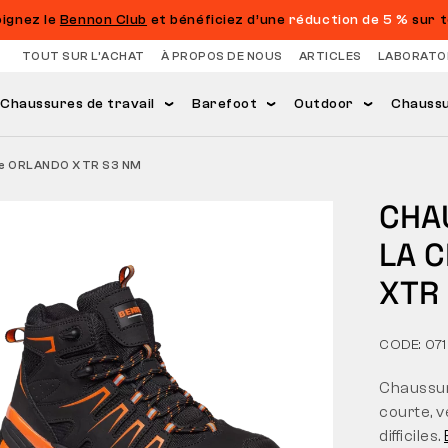
oignez le
Bennon Club
et bénéficiez d’une
réduction de 5 %
sur t
TOUT SUR L’ACHAT
À PROPOS DE NOUS
ARTICLES
LABORATO
Chaussures de travail
Barefoot
Outdoor
Chaussur
ille ORLANDO XTR S3 NM
CHA
LA 
XTR
CODE: 07
Chaussur
courte, v
difficiles.