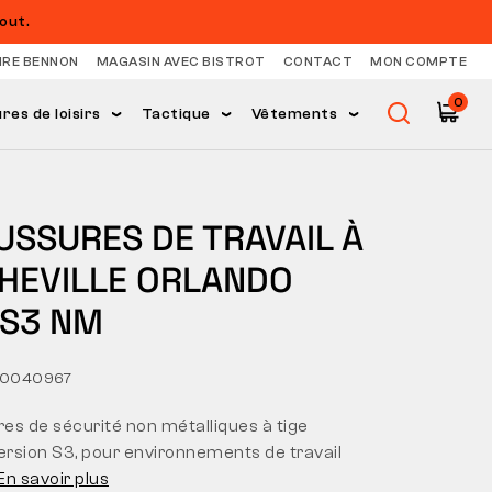
out.
IRE BENNON
MAGASIN AVEC BISTROT
CONTACT
MON COMPTE
0
es de loisirs
Tactique
Vêtements
USSURES DE TRAVAIL À
CHEVILLE ORLANDO
 S3 NM
10040967
es de sécurité non métalliques à tige
ersion S3, pour environnements de travail
En savoir plus