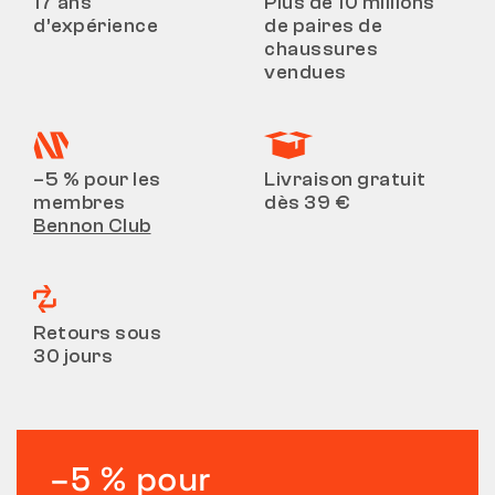
17 ans
Plus de 10 millions
d’expérience
de paires de
chaussures
vendues
–5 % pour les
Livraison gratuit
membres
dès 39 €
Bennon Club
Retours sous
30 jours
–5 % pour