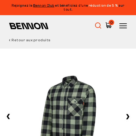
Rejoignez le
Bennon Club
et bénéficiez d’une
réduction de 5 %
sur
tout.
0
Retour aux produits
Soldes
Chaussures de travail
Barefoot
Outdoor
Chaussures de loisirs