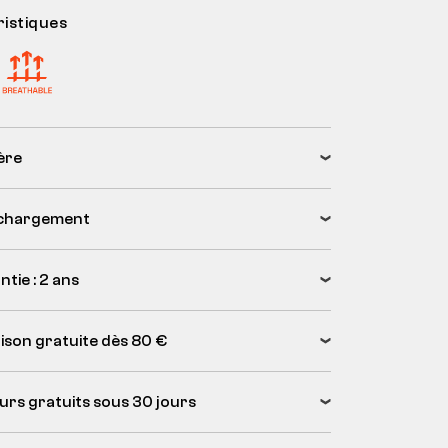
istiques
ère
chargement
tie : 2 ans
aison gratuite dès 80 €
urs gratuits sous 30 jours