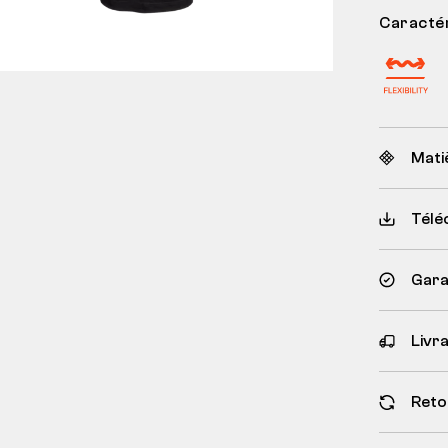
Caractér
Mati
Télé
Garan
Livr
Reto