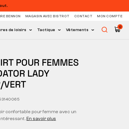
out.
IRE BENNON
MAGASIN AVEC BISTROT
CONTACT
MON COMPTE
0
es de loisirs
Tactique
Vêtements
HIRT POUR FEMMES
DATOR LADY
R/VERT
53140065
noir confortable pour femme avec un
intéressant.
En savoir plus