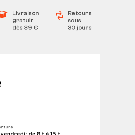
Livraison
Retours
gratuit
sous
dès 39 €
30 jours
e
erture
 vendredi : de 8 h à 15 h