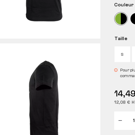
Couleur
Taille
S
Pour pl
command
14,49
12,08 € H