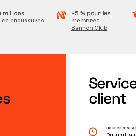
0 millions
–5 % pour les
s de chaussures
membres
Bennon Club
Servic
es
client
Heures d’ouv
Du lundi au