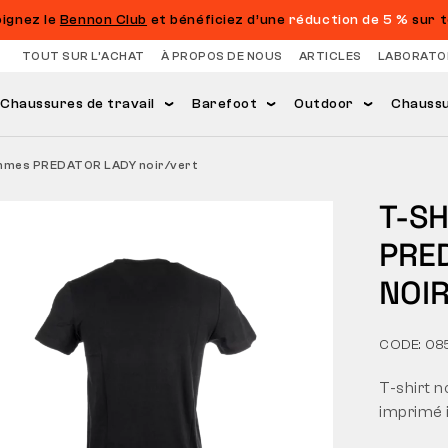
oignez le
Bennon Club
et bénéficiez d’une
réduction de 5 %
sur t
TOUT SUR L’ACHAT
À PROPOS DE NOUS
ARTICLES
LABORATO
Chaussures de travail
Barefoot
Outdoor
Chaussur
emmes PREDATOR LADY noir/vert
T-S
PRE
NOI
CODE: 08
T-shirt 
imprimé 