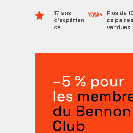
17 ans
Plus de 1
d’expérien
de paire
ce
vendues
–5 % pour
les
membr
du Bennon
Club