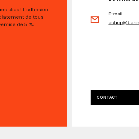
es clics ! L’adhésion
E-mail
édiatement de tous
eshop@benn
remise de 5 %.
r
CONTACT