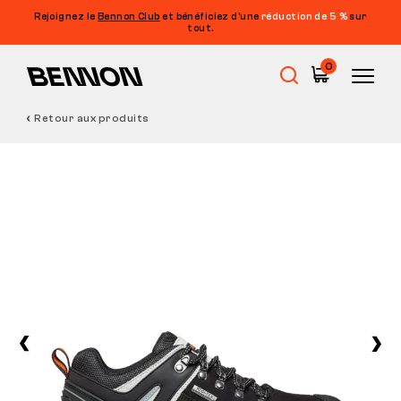
Rejoignez le
Bennon Club
et bénéficiez d’une
réduction de 5 %
sur
tout.
0
Retour aux produits
Soldes
Chaussures de travail
Barefoot
Outdoor
Chaussures de loisirs