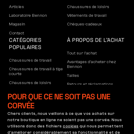
Articles
Chaussures de loisirs
Laboratoire Bennon
Vêtements de travail
Magasin
Chèques-cadeaux
Contact
CATÉGORIES
À PROPOS DE L’ACHAT
POPULAIRES
Tout sur l’achat
Chaussures de travail
Avantages d’acheter chez
Bennon
Chaussures de travail à tige
courte
Tailles
Chaussures de loisirs
Retours et réclamations
Chaussures de loisirs à la
Transport et paiement
POUR QUE CE NE SOIT PAS UNE
cheville
Compte d’entreprise
CORVÉE
Pantalons
Inscription au B2B
Chers clients, nous veillons à ce que vos achats sur
Sweatshirts
Réclamations et garantie
notre boutique en ligne ne soient pas une corvée. Nous
utilisons donc des fichiers
cookies
qui nous permettent
d'améliorer considérablement sa fonctionnalité et de