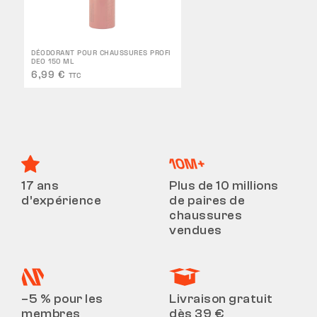
DÉODORANT POUR CHAUSSURES PROFI
DEO 150 ML
6,99 €
TTC
17 ans
Plus de 10 millions
d’expérience
de paires de
chaussures
vendues
–5 % pour les
Livraison gratuit
membres
dès 39 €