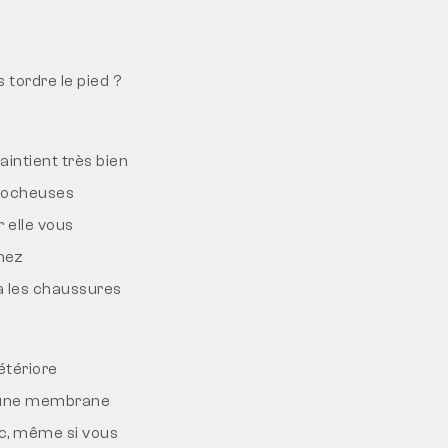
tordre le pied ?
intient très bien
s rocheuses
 elle vous
chez
ra les chaussures
étériore
d’une membrane
c, même si vous