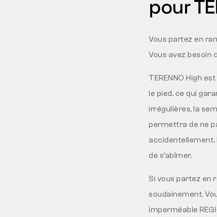
pour T
Vous partez en ran
Vous avez besoin d
TERENNO High est u
le pied, ce qui gar
irrégulières, la s
permettra de ne pa
accidentellement, 
de s’abîmer.
Si vous partez en 
soudainement. Vou
imperméable REGI-