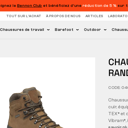
oignez le
Bennon Club
et bénéficiez d’une
réduction de 5 %
sur t
TOUT SUR L’ACHAT
À PROPOS DE NOUS
ARTICLES
LABORATO
Chaussures de travail
Barefoot
Outdoor
Chaussur
CHA
RAN
CODE: 0
Chaussur
cuir, éq
TEX® et 
Vibram®, 
savoir pl