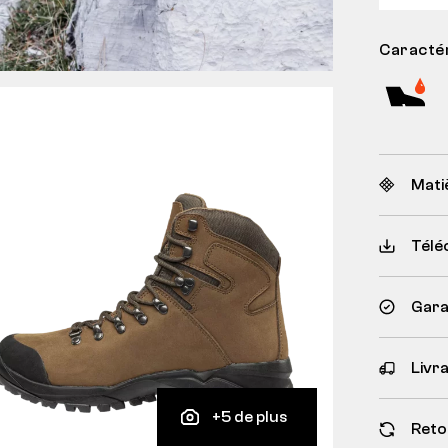
Caractér
Mati
Télé
Garan
Livr
+5 de plus
Reto