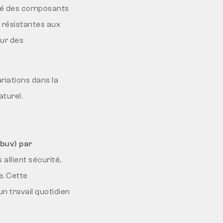
lité des composants
t résistantes aux
our des
riations dans la
turel.
obuv)
par
es allient sécurité,
e. Cette
un travail quotidien