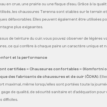
eau en crue, une prairie ou une flaque d’eau. Grâce à la qua
ilisés, les chaussures Terenna sont stables sur le terrain e
ques défavorables. Elles peuvent également être utilisées p
tagne plus exigeantes.
ssus de teinture du cuir, vous pouvez observer de légères va
res, ce qui confère à chaque paire un caractère unique et na
confort et la performance
ont certifiées « Chaussures confortables » (Komfortní 
èque des fabricants de chaussures et de cuir (ČOKA)
. Ell
ort maximal, même lorsqu’elles sont portées toute la journé
n gage de qualité, de sécurité sanitaire et d’adéquation pour 
difficiles.