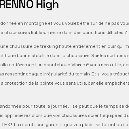
ERENNO High
donnée en montagne et vous voulez être sûr de ne pas vous 
e chaussures fiables, même dans des conditions difficiles ?
ne chaussure de trekking haute entièrement en cuir qui ma
antit une bonne stabilité dans la chaussure. Sur les surface
emelle entièrement en caoutchouc Vibram® vous sera utile, car
s ressentir chaque irrégularité du terrain. Et si vous trébu
la protection de la pointe vous sera utile, car elle empêche
randonnée pour toute la journée, il se peut que le temps se d
s apprécierez alors que vos chaussures soient équipées 
TEX®. La membrane garantit que vos pieds resteront au se