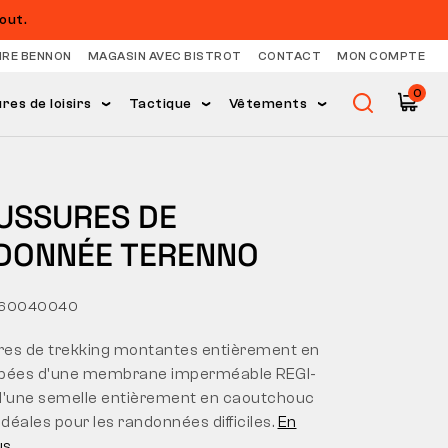
out.
IRE BENNON
MAGASIN AVEC BISTROT
CONTACT
MON COMPTE
0
es de loisirs
Tactique
Vêtements
USSURES DE
DONNÉE TERENNO
460040040
es de trekking montantes entièrement en
uipées d'une membrane imperméable REGI-
d'une semelle entièrement en caoutchouc
idéales pour les randonnées difficiles.
En
us