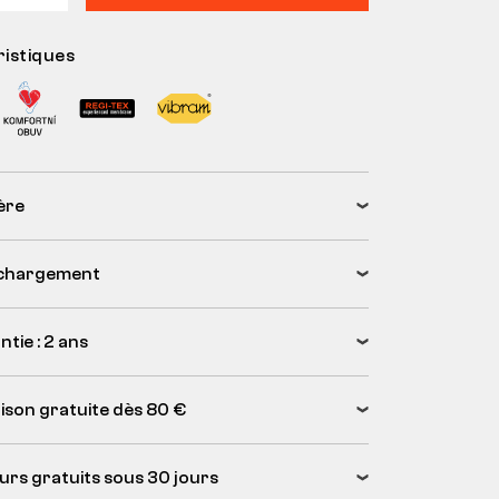
istiques
ère
chargement
tie : 2 ans
aison gratuite dès 80 €
urs gratuits sous 30 jours