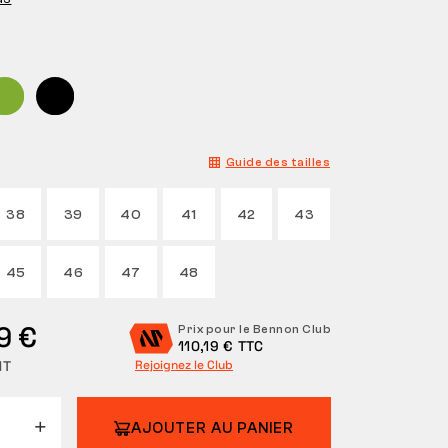
Guide des tailles
38
39
40
41
42
43
45
46
47
48
9 €
Prix pour le Bennon Club
110,19 € TTC
HT
Rejoignez le Club
AJOUTER AU PANIER