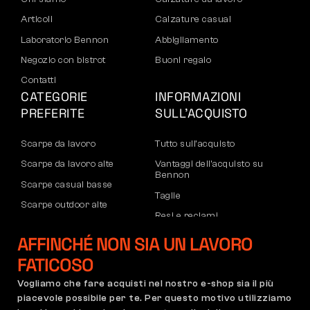
Articoli
Calzature casual
Laboratorio Bennon
Abbigliamento
Negozio con bistrot
Buoni regalo
Contatti
CATEGORIE
INFORMAZIONI
PREFERITE
SULL’ACQUISTO
Scarpe da lavoro
Tutto sull’acquisto
Scarpe da lavoro alte
Vantaggi dell’acquisto su
Bennon
Scarpe casual basse
Taglie
Scarpe outdoor alte
Resi e reclami
Pantaloni
Trasporto e pagamento
AFFINCHÉ NON SIA UN LAVORO
Felpe
Account aziendale
FATICOSO
Registrazione partner B2B
Vogliamo che fare acquisti nel nostro e-shop sia il più
Reclami e garanzia
piacevole possibile per te. Per questo motivo utilizziamo