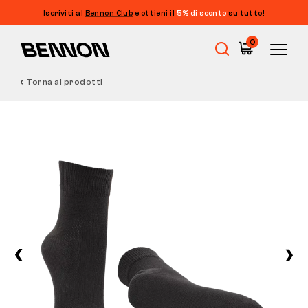
Iscriviti al
Bennon Club
e ottieni il
5% di sconto
su tutto!
0
Torna ai prodotti
Saldi
Calzature da lavoro
Barefoot
Outdoor
Calzature casual