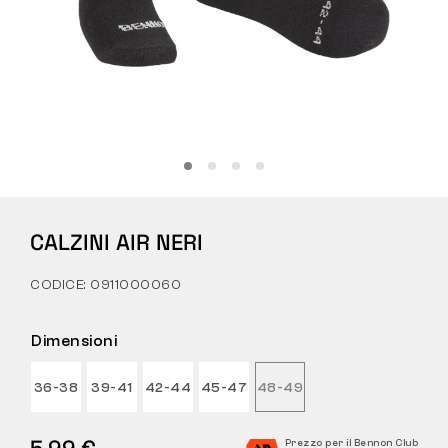
Tattiche
Abbigliamento
TUTTO SULL’ACQUISTO
CALZINI AIR NERI
CHI SIAMO
CODICE: 0911000060
BLOG
LABORATORIO BENNON
Dimensioni
NEGOZIO CON BISTROT
36-38
39-41
42-44
45-47
48-49
CONTATTI
5,99 €
Prezzo per il Bennon Club