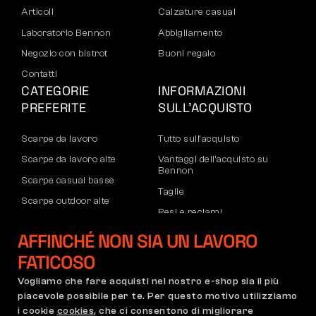
Articoli
Calzature casual
Laboratorio Bennon
Abbigliamento
Negozio con bistrot
Buoni regalo
Contatti
CATEGORIE
INFORMAZIONI
PREFERITE
SULL’ACQUISTO
Scarpe da lavoro
Tutto sull’acquisto
Scarpe da lavoro alte
Vantaggi dell’acquisto su
Bennon
Scarpe casual basse
Taglie
Scarpe outdoor alte
Resi e reclami
Pantaloni
Trasporto e pagamento
AFFINCHÉ NON SIA UN LAVORO
Felpe
Account aziendale
FATICOSO
Registrazione partner B2B
Vogliamo che fare acquisti nel nostro e-shop sia il più
Reclami e garanzia
piacevole possibile per te. Per questo motivo utilizziamo
i cookie
cookies
, che ci consentono di migliorare