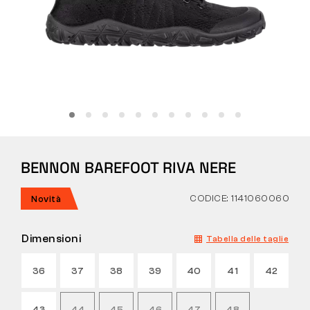
Tattiche
Abbigliamento
TUTTO SULL’ACQUISTO
BENNON BAREFOOT RIVA NERE
CHI SIAMO
BLOG
CODICE: 1141060060
Novità
LABORATORIO BENNON
Dimensioni
Tabella delle taglie
NEGOZIO CON BISTROT
36
37
38
39
40
41
42
CONTATTI