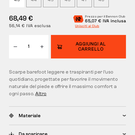
43
44
45
46
47
48
RESI
68,49 €
Prezzo per il Bennon Club
65,07 € IVA inclusa
56,14 € IVA esclusa
Unisciti al Club
AGGIUNGI AL
CARRELLO
Scarpe barefoot leggere e traspiranti per l’uso
quotidiano, progettate per favorire il movimento
naturale del piede e offrire il massimo comfort a
ogni passo.
Altro
Materiale
Da scaricare