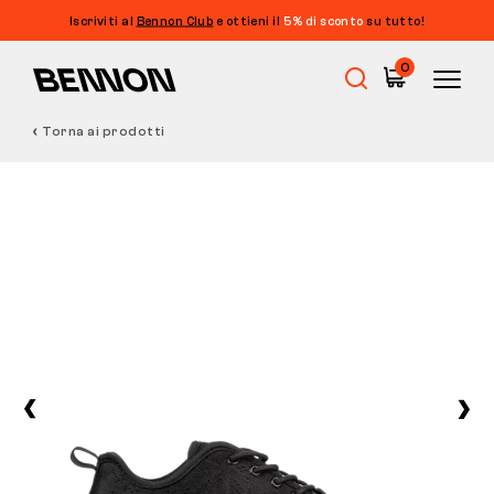
Iscriviti al
Bennon Club
e ottieni il
5% di sconto
su tutto!
0
Torna ai prodotti
Saldi
Calzature da lavoro
Barefoot
Outdoor
Calzature casual