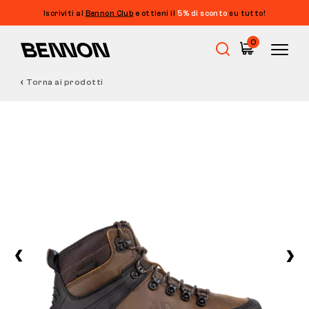
Iscriviti al
Bennon Club
e ottieni il
5% di sconto
su tutto!
0
Torna ai prodotti
Saldi
Calzature da lavoro
Barefoot
Outdoor
Calzature casual