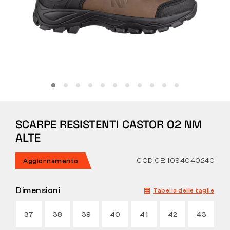
Tattiche
Abbigliamento
TUTTO SULL’ACQUISTO
SCARPE RESISTENTI CASTOR O2 NM
CHI SIAMO
ALTE
BLOG
CODICE: 1094040240
Aggiornamento
LABORATORIO BENNON
Dimensioni
Tabella delle taglie
NEGOZIO CON BISTROT
37
38
39
40
41
42
43
CONTATTI