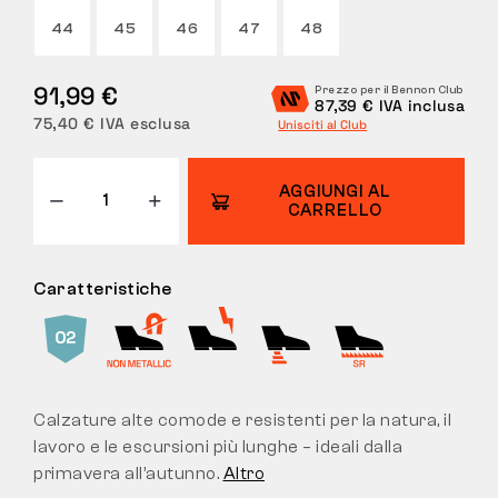
44
45
46
47
48
RESI
91,99 €
Prezzo per il Bennon Club
87,39 € IVA inclusa
75,40 € IVA esclusa
Unisciti al Club
AGGIUNGI AL
CARRELLO
Caratteristiche
Calzature alte comode e resistenti per la natura, il
lavoro e le escursioni più lunghe – ideali dalla
primavera all’autunno.
Altro