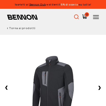
Iscriviti al
Bennon Club
e ottieni il
5% di sconto
su tutto!
0
Torna ai prodotti
Saldi
Calzature da lavoro
Barefoot
Outdoor
Calzature casual