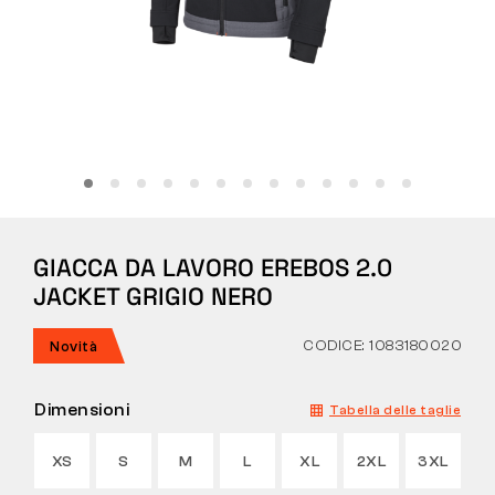
Tattiche
Abbigliamento
TUTTO SULL’ACQUISTO
GIACCA DA LAVORO EREBOS 2.0
CHI SIAMO
JACKET GRIGIO NERO
BLOG
CODICE: 1083180020
Novità
LABORATORIO BENNON
Dimensioni
Tabella delle taglie
NEGOZIO CON BISTROT
XS
S
M
L
XL
2XL
3XL
CONTATTI