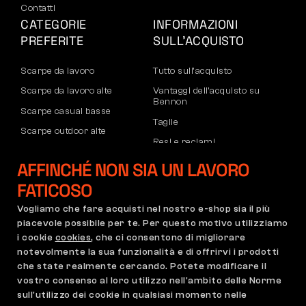
Contatti
CATEGORIE
INFORMAZIONI
PREFERITE
SULL’ACQUISTO
Scarpe da lavoro
Tutto sull’acquisto
Scarpe da lavoro alte
Vantaggi dell’acquisto su
Bennon
Scarpe casual basse
Taglie
Scarpe outdoor alte
Resi e reclami
Pantaloni
Trasporto e pagamento
AFFINCHÉ NON SIA UN LAVORO
Felpe
Account aziendale
FATICOSO
Registrazione partner B2B
Vogliamo che fare acquisti nel nostro e-shop sia il più
Reclami e garanzia
piacevole possibile per te. Per questo motivo utilizziamo
i cookie
cookies
, che ci consentono di migliorare
notevolmente la sua funzionalità e di offrirvi i prodotti
che state realmente cercando. Potete modificare il
Condizioni Generali
Regolamento di Reclamo
vostro consenso al loro utilizzo nell'ambito delle Norme
Impostazioni dei cookie
GDPR
sull'utilizzo dei cookie in qualsiasi momento nelle