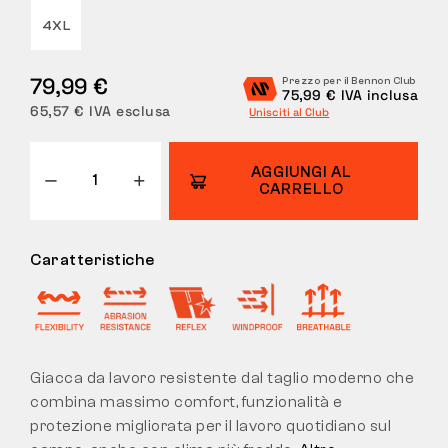
4XL
RESI
79,99 €
Prezzo per il Bennon Club
75,99 € IVA inclusa
65,57 € IVA esclusa
Unisciti al Club
AGGIUNGI AL
CARRELLO
Caratteristiche
Giacca da lavoro resistente dal taglio moderno che
combina massimo comfort, funzionalità e
protezione migliorata per il lavoro quotidiano sul