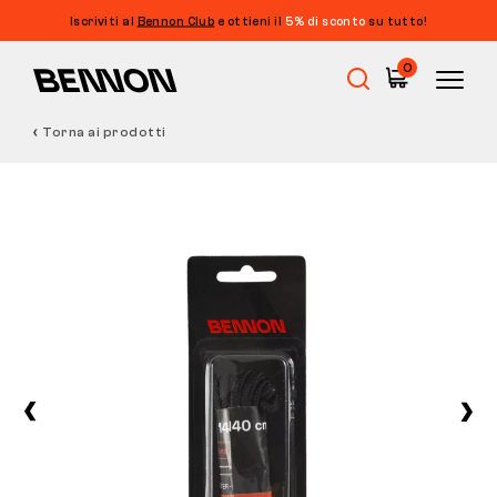
Iscriviti al
Bennon Club
e ottieni il
5% di sconto
su tutto!
0
Torna ai prodotti
Saldi
Calzature da lavoro
Barefoot
Outdoor
Calzature casual