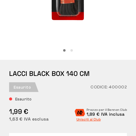
Tattiche
Abbigliamento
TUTTO SULL’ACQUISTO
LACCI BLACK BOX 140 CM
CHI SIAMO
BLOG
CODICE: 400002
Esaurito
Esaurito
LABORATORIO BENNON
1,99 €
Prezzo per il Bennon Club
1,89 € IVA inclusa
NEGOZIO CON BISTROT
1,63 € IVA esclusa
Unisciti al Club
CONTATTI