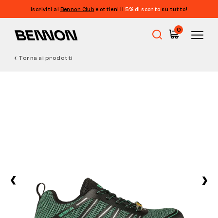
Iscriviti al
Bennon Club
e ottieni il
5% di sconto
su tutto!
0
Torna ai prodotti
Saldi
Calzature da lavoro
Barefoot
Outdoor
Calzature casual