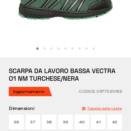
Tattiche
Abbigliamento
TUTTO SULL’ACQUISTO
SCARPA DA LAVORO BASSA VECTRA
CHI SIAMO
O1 NM TURCHESE/NERA
BLOG
CODICE: 0977030166
Aggiornamento
LABORATORIO BENNON
Dimensioni
Tabella delle taglie
NEGOZIO CON BISTROT
36
37
38
39
40
41
42
CONTATTI