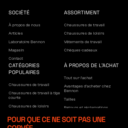
SOCIÉTÉ
ASSORTIMENT
À propos de nous
Chaussures de travail
Articles
Chaussures de loisirs
Laboratoire Bennon
Vêtements de travail
Magasin
Chèques-cadeaux
Contact
CATÉGORIES
À PROPOS DE L’ACHAT
POPULAIRES
Tout sur l’achat
Chaussures de travail
Avantages d’acheter chez
Bennon
Chaussures de travail à tige
courte
Tailles
Chaussures de loisirs
Retours et réclamations
Chaussures de loisirs à la
Transport et paiement
POUR QUE CE NE SOIT PAS UNE
cheville
Compte d’entreprise
Pantalons