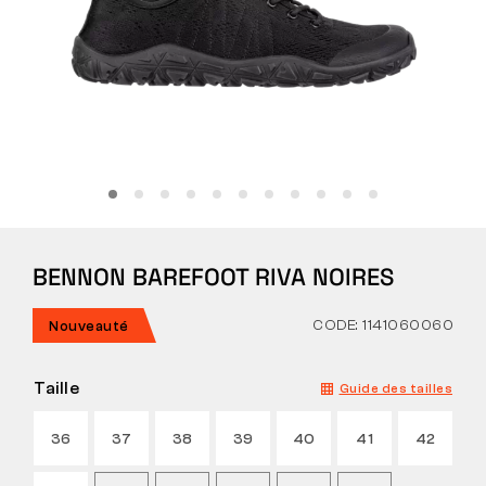
Tactique
Vêtements
TOUT SUR L’ACHAT
BENNON BAREFOOT RIVA NOIRES
À PROPOS DE NOUS
ARTICLES
CODE: 1141060060
Nouveauté
LABORATOIRE BENNON
Taille
Guide des tailles
MAGASIN AVEC BISTROT
36
37
38
39
40
41
42
CONTACT