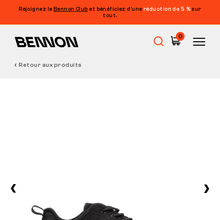
Rejoignez le
Bennon Club
et bénéficiez d’une
réduction de 5 %
sur
tout.
0
Retour aux produits
Soldes
Chaussures de travail
Barefoot
Outdoor
Chaussures de loisirs