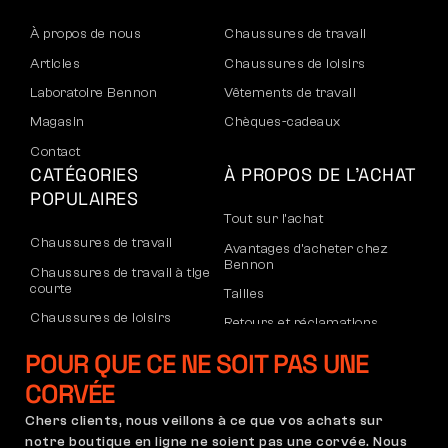
À propos de nous
Chaussures de travail
Articles
Chaussures de loisirs
Laboratoire Bennon
Vêtements de travail
Magasin
Chèques-cadeaux
Contact
CATÉGORIES
À PROPOS DE L’ACHAT
POPULAIRES
Tout sur l’achat
Chaussures de travail
Avantages d’acheter chez
Bennon
Chaussures de travail à tige
courte
Tailles
Chaussures de loisirs
Retours et réclamations
Chaussures de loisirs à la
Transport et paiement
POUR QUE CE NE SOIT PAS UNE
cheville
Compte d’entreprise
CORVÉE
Pantalons
Inscription au B2B
Chers clients, nous veillons à ce que vos achats sur
Sweatshirts
Réclamations et garantie
notre boutique en ligne ne soient pas une corvée. Nous