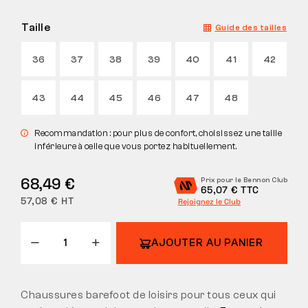
Taille
Guide des tailles
36
37
38
39
40
41
42
43
44
45
46
47
48
Recommandation : pour plus de confort, choisissez une taille
inférieure à celle que vous portez habituellement.
68,49 €
Prix pour le Bennon Club
65,07 € TTC
57,08 € HT
Rejoignez le Club
AJOUTER AU PANIER
Chaussures barefoot de loisirs pour tous ceux qui