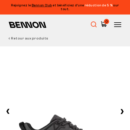
Rejoignez le
Bennon Club
et bénéficiez d’une
réduction de 5 %
sur
tout.
0
Retour aux produits
Soldes
Chaussures de travail
Barefoot
Outdoor
Chaussures de loisirs