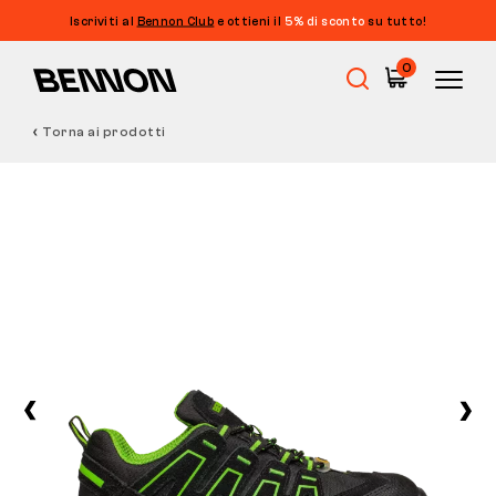
Iscriviti al
Bennon Club
e ottieni il
5% di sconto
su tutto!
0
Torna ai prodotti
Saldi
Calzature da lavoro
Barefoot
Outdoor
Calzature casual