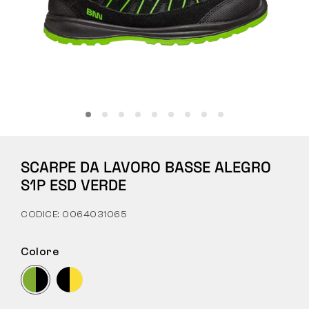
Tattiche
Abbigliamento
TUTTO SULL’ACQUISTO
SCARPE DA LAVORO BASSE ALEGRO
CHI SIAMO
S1P ESD VERDE
BLOG
CODICE: 0064031065
LABORATORIO BENNON
Colore
NEGOZIO CON BISTROT
CONTATTI