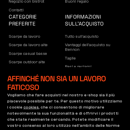
Negozio con bistrot
Buoni regalo
Contatti
CATEGORIE
INFORMAZIONI
PREFERITE
SULL’ACQUISTO
Scarpe da lavoro
Tutto sull’acquisto
Scarpe da lavoro alte
Vantaggi dell’acquisto su
Bennon
Scarpe casual basse
Taglie
Scarpe outdoor alte
Resi e reclami
Pantaloni
Trasporto e pagamento
AFFINCHÉ NON SIA UN LAVORO
Felpe
Account aziendale
FATICOSO
Registrazione partner B2B
Vogliamo che fare acquisti nel nostro e-shop sia il più
Reclami e garanzia
piacevole possibile per te. Per questo motivo utilizziamo
i cookie
cookies
, che ci consentono di migliorare
notevolmente la sua funzionalità e di offrirvi i prodotti
che state realmente cercando. Potete modificare il
Condizioni Generali
Regolamento di Reclamo
vostro consenso al loro utilizzo nell'ambito delle Norme
Impostazioni dei cookie
GDPR