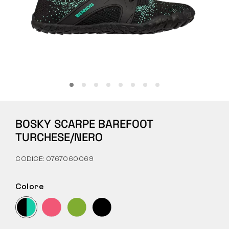
Tattiche
Abbigliamento
TUTTO SULL’ACQUISTO
BOSKY SCARPE BAREFOOT
CHI SIAMO
TURCHESE/NERO
BLOG
CODICE: 0767060069
LABORATORIO BENNON
Colore
NEGOZIO CON BISTROT
CONTATTI