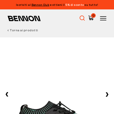
Iscriviti al
Bennon Club
e ottieni il
5% di sconto
su tutto!
0
Torna ai prodotti
Saldi
Calzature da lavoro
Barefoot
Outdoor
Calzature casual