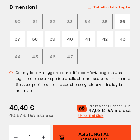
Dimensioni
Tabella delle taglie
RESI
30
31
32
33
34
35
36
37
38
39
40
41
42
43
44
45
46
47
Consiglio: per maggiore comodità e comfort, scegliete una
taglia più piccola rispetto a quella che indossate normalmente.
Se avete però il collo del piede alto, scegliete la vostra taglia
normale.
49,49 €
Prezzo per il Bennon Club
47,02 € IVA inclusa
40,57 € IVA esclusa
Unisciti al Club
AGGIUNGI AL
CARRELLO