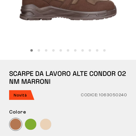
Tattiche
Abbigliamento
TUTTO SULL’ACQUISTO
SCARPE DA LAVORO ALTE CONDOR O2
CHI SIAMO
NM MARRONI
BLOG
CODICE: 1063050240
Novità
LABORATORIO BENNON
Colore
NEGOZIO CON BISTROT
CONTATTI