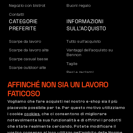
Negozio con bistrot
Buoni regalo
Contatti
CATEGORIE
INFORMAZIONI
PREFERITE
SULL’ACQUISTO
Scarpe da lavoro
Tutto sull’acquisto
Scarpe da lavoro alte
Vantaggi dell’acquisto su
Bennon
Scarpe casual basse
Taglie
Scarpe outdoor alte
Resi e reclami
Pantaloni
Trasporto e pagamento
AFFINCHÉ NON SIA UN LAVORO
Felpe
Account aziendale
FATICOSO
Registrazione partner B2B
Vogliamo che fare acquisti nel nostro e-shop sia il più
Reclami e garanzia
piacevole possibile per te. Per questo motivo utilizziamo
i cookie
cookies
, che ci consentono di migliorare
notevolmente la sua funzionalità e di offrirvi i prodotti
che state realmente cercando. Potete modificare il
Condizioni Generali
Regolamento di Reclamo
vostro consenso al loro utilizzo nell'ambito delle Norme