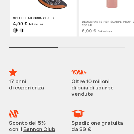
SOLETTE ABSORBA XTR ESD
DEODORANTE PER SCARPE PROFI 
4,99 €
IVA inclusa
150 ML
6,99 €
IVA inclusa
17 anni
Oltre 10 milioni
di esperienza
di paia di scarpe
vendute
Sconto del 5%
Spedizione gratuita
con il
Bennon Club
da 39 €