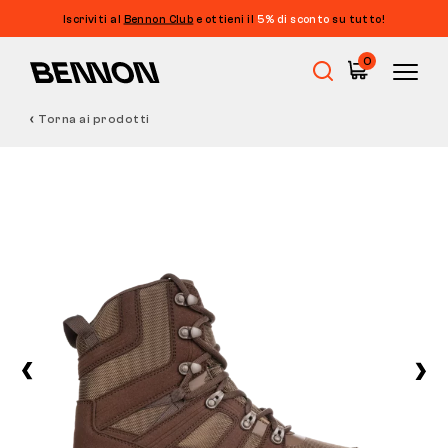
Iscriviti al
Bennon Club
e ottieni il
5% di sconto
su tutto!
0
Torna ai prodotti
Saldi
Calzature da lavoro
Barefoot
Outdoor
Calzature casual