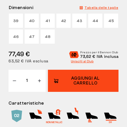
Dimensioni
Tabella delle taglie
RESI
39
40
41
42
43
44
45
46
47
48
77,49 €
Prezzo per il Bennon Club
73,62 € IVA inclusa
63,52 € IVA esclusa
Unisciti al Club
AGGIUNGI AL
CARRELLO
Caratteristiche