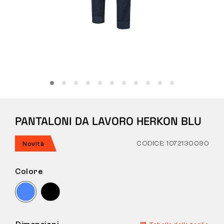
Tattiche
Abbigliamento
TUTTO SULL’ACQUISTO
PANTALONI DA LAVORO HERKON BLU
CHI SIAMO
BLOG
CODICE: 1072130090
Novità
LABORATORIO BENNON
Colore
NEGOZIO CON BISTROT
CONTATTI