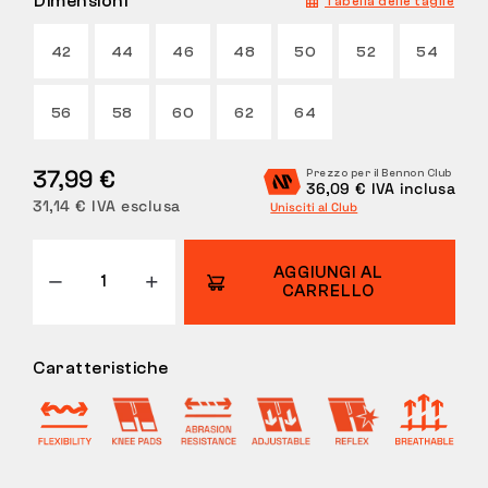
Dimensioni
Tabella delle taglie
RESI
42
44
46
48
50
52
54
56
58
60
62
64
37,99 €
Prezzo per il Bennon Club
36,09 € IVA inclusa
31,14 € IVA esclusa
Unisciti al Club
AGGIUNGI AL
CARRELLO
Caratteristiche