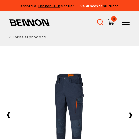
Iscriviti al
Bennon Club
e ottieni il
5% di sconto
su tutto!
0
Torna ai prodotti
Saldi
Calzature da lavoro
Barefoot
Outdoor
Calzature casual