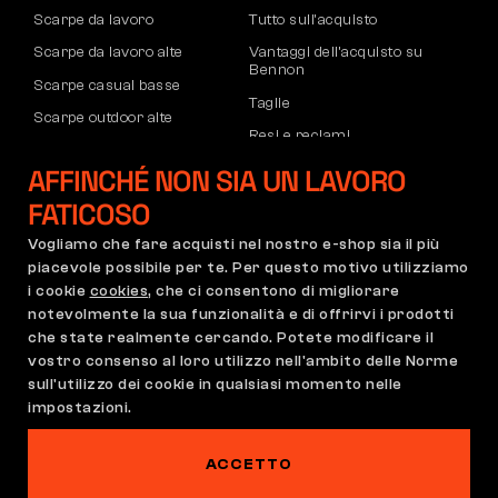
Scarpe da lavoro
Tutto sull’acquisto
Scarpe da lavoro alte
Vantaggi dell’acquisto su
Bennon
Scarpe casual basse
Taglie
Scarpe outdoor alte
Resi e reclami
Pantaloni
Trasporto e pagamento
AFFINCHÉ NON SIA UN LAVORO
Felpe
Account aziendale
FATICOSO
Registrazione partner B2B
Vogliamo che fare acquisti nel nostro e-shop sia il più
Reclami e garanzia
piacevole possibile per te. Per questo motivo utilizziamo
i cookie
cookies
, che ci consentono di migliorare
notevolmente la sua funzionalità e di offrirvi i prodotti
che state realmente cercando. Potete modificare il
Condizioni Generali
Regolamento di Reclamo
vostro consenso al loro utilizzo nell'ambito delle Norme
Impostazioni dei cookie
GDPR
sull'utilizzo dei cookie in qualsiasi momento nelle
impostazioni.
Italia | Italiano
ACCETTO