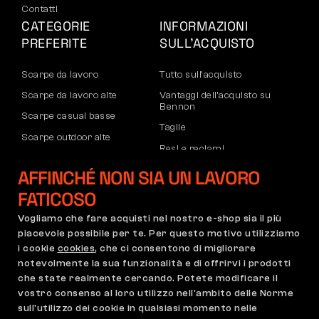
Contatti
CATEGORIE
INFORMAZIONI
PREFERITE
SULL’ACQUISTO
Scarpe da lavoro
Tutto sull’acquisto
Scarpe da lavoro alte
Vantaggi dell’acquisto su
Bennon
Scarpe casual basse
Taglie
Scarpe outdoor alte
Resi e reclami
Pantaloni
Trasporto e pagamento
AFFINCHÉ NON SIA UN LAVORO
Felpe
Account aziendale
FATICOSO
Registrazione partner B2B
Vogliamo che fare acquisti nel nostro e-shop sia il più
Reclami e garanzia
piacevole possibile per te. Per questo motivo utilizziamo
i cookie
cookies
, che ci consentono di migliorare
notevolmente la sua funzionalità e di offrirvi i prodotti
che state realmente cercando. Potete modificare il
Condizioni Generali
Regolamento di Reclamo
vostro consenso al loro utilizzo nell'ambito delle Norme
Impostazioni dei cookie
GDPR
sull'utilizzo dei cookie in qualsiasi momento nelle