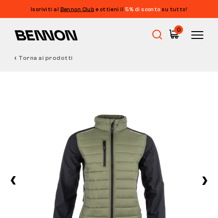
Iscriviti al
Bennon Club
e ottieni il
5% di sconto
su tutto!
0
Torna ai prodotti
Saldi
Calzature da lavoro
Barefoot
Outdoor
Calzature casual