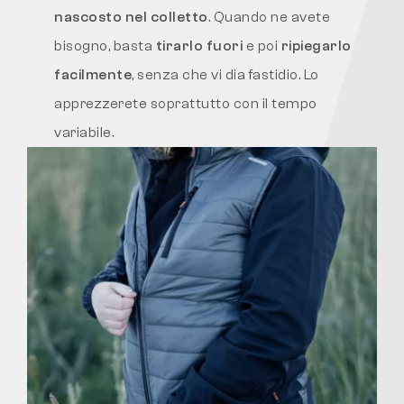
nascosto nel colletto
. Quando ne avete
bisogno, basta
tirarlo fuori
e poi
ripiegarlo
facilmente
, senza che vi dia fastidio. Lo
apprezzerete soprattutto con il tempo
variabile.