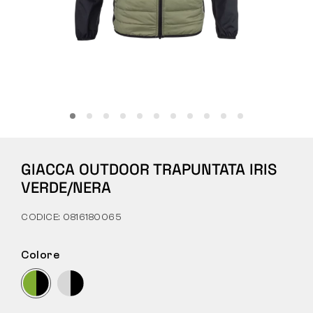
Tattiche
Abbigliamento
TUTTO SULL’ACQUISTO
GIACCA OUTDOOR TRAPUNTATA IRIS
CHI SIAMO
VERDE/NERA
BLOG
CODICE: 0816180065
LABORATORIO BENNON
Colore
NEGOZIO CON BISTROT
CONTATTI