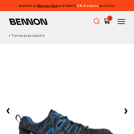
Iscriviti al
Bennon Club
e ottieni il
5% di sconto
su tutto!
0
Torna ai prodotti
Saldi
Calzature da lavoro
Barefoot
Outdoor
Calzature casual