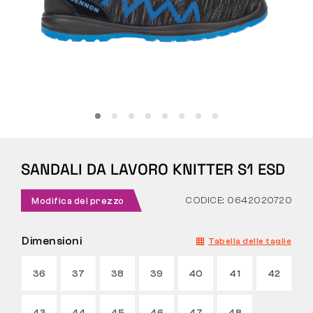
Tattiche
Abbigliamento
TUTTO SULL’ACQUISTO
SANDALI DA LAVORO KNITTER S1 ESD
CHI SIAMO
BLOG
CODICE: 0642020720
Modifica del prezzo
LABORATORIO BENNON
Dimensioni
Tabella delle taglie
NEGOZIO CON BISTROT
36
37
38
39
40
41
42
CONTATTI