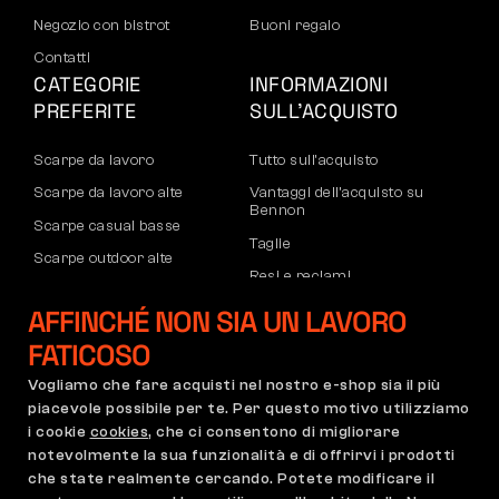
Negozio con bistrot
Buoni regalo
Contatti
CATEGORIE
INFORMAZIONI
PREFERITE
SULL’ACQUISTO
Scarpe da lavoro
Tutto sull’acquisto
Scarpe da lavoro alte
Vantaggi dell’acquisto su
Bennon
Scarpe casual basse
Taglie
Scarpe outdoor alte
Resi e reclami
Pantaloni
Trasporto e pagamento
AFFINCHÉ NON SIA UN LAVORO
Felpe
Account aziendale
FATICOSO
Registrazione partner B2B
Vogliamo che fare acquisti nel nostro e-shop sia il più
Reclami e garanzia
piacevole possibile per te. Per questo motivo utilizziamo
i cookie
cookies
, che ci consentono di migliorare
notevolmente la sua funzionalità e di offrirvi i prodotti
che state realmente cercando. Potete modificare il
Condizioni Generali
Regolamento di Reclamo