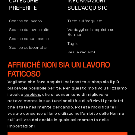
CATEGORIE
INFORMAZIONI
PREFERITE
SULL’ACQUISTO
Scarpe da lavoro
Tutto sull’acquisto
Scarpe da lavoro alte
Vantaggi dell’acquisto su
Bennon
Scarpe casual basse
Taglie
Scarpe outdoor alte
Resi e reclami
Pantaloni
Trasporto e pagamento
AFFINCHÉ NON SIA UN LAVORO
Felpe
Account aziendale
FATICOSO
Registrazione partner B2B
Vogliamo che fare acquisti nel nostro e-shop sia il più
Reclami e garanzia
piacevole possibile per te. Per questo motivo utilizziamo
i cookie
cookies
, che ci consentono di migliorare
notevolmente la sua funzionalità e di offrirvi i prodotti
che state realmente cercando. Potete modificare il
Condizioni Generali
Regolamento di Reclamo
vostro consenso al loro utilizzo nell'ambito delle Norme
Impostazioni dei cookie
GDPR
sull'utilizzo dei cookie in qualsiasi momento nelle
impostazioni.
Italia | Italiano