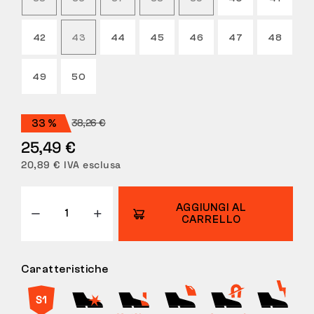
RESI
42
43
44
45
46
47
48
49
50
38,26 €
33 %
25,49 €
20,89 € IVA esclusa
AGGIUNGI AL
CARRELLO
Caratteristiche