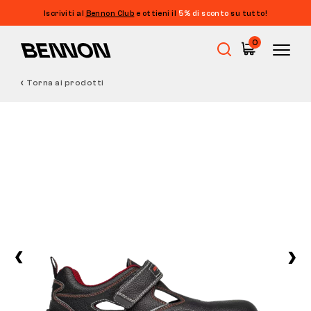
Iscriviti al
Bennon Club
e ottieni il
5% di sconto
su tutto!
0
Torna ai prodotti
Saldi
Calzature da lavoro
Barefoot
Outdoor
Calzature casual