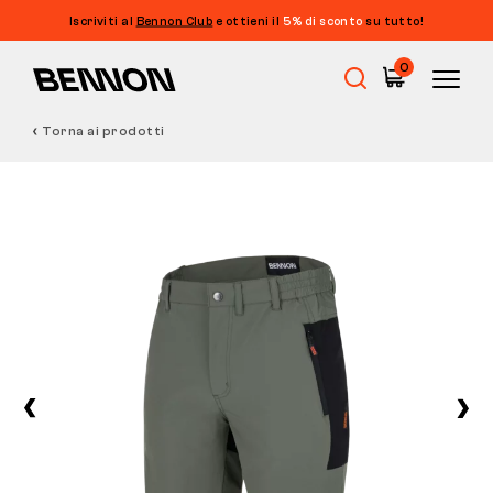
Iscriviti al
Bennon Club
e ottieni il
5% di sconto
su tutto!
0
Torna ai prodotti
Saldi
Calzature da lavoro
Barefoot
Outdoor
Calzature casual