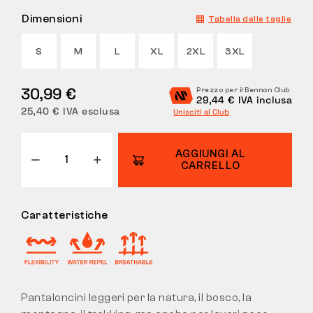
Dimensioni
Tabella delle taglie
RESI
S
M
L
XL
2XL
3XL
30,99 €
Prezzo per il Bennon Club
29,44 € IVA inclusa
25,40 € IVA esclusa
Unisciti al Club
AGGIUNGI AL
CARRELLO
Caratteristiche
Pantaloncini leggeri per la natura, il bosco, la