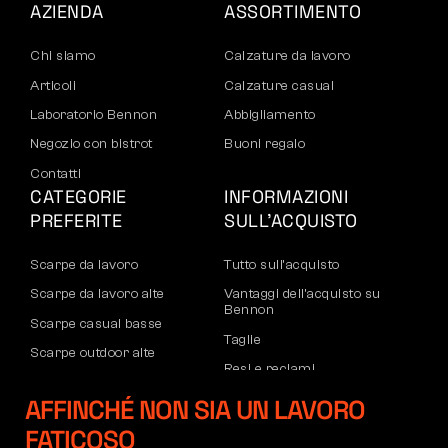
AZIENDA
ASSORTIMENTO
Chi siamo
Calzature da lavoro
Articoli
Calzature casual
Laboratorio Bennon
Abbigliamento
Negozio con bistrot
Buoni regalo
Contatti
CATEGORIE
INFORMAZIONI
PREFERITE
SULL’ACQUISTO
Scarpe da lavoro
Tutto sull’acquisto
Scarpe da lavoro alte
Vantaggi dell’acquisto su
Bennon
Scarpe casual basse
Taglie
Scarpe outdoor alte
Resi e reclami
Pantaloni
Trasporto e pagamento
AFFINCHÉ NON SIA UN LAVORO
Felpe
Account aziendale
FATICOSO