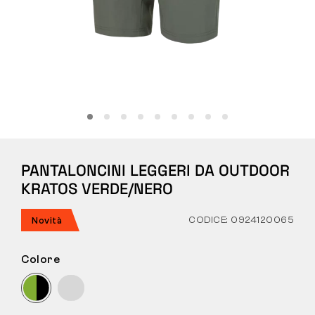
Tattiche
Abbigliamento
TUTTO SULL’ACQUISTO
PANTALONCINI LEGGERI DA OUTDOOR
CHI SIAMO
KRATOS VERDE/NERO
BLOG
CODICE: 0924120065
Novità
LABORATORIO BENNON
Colore
NEGOZIO CON BISTROT
CONTATTI