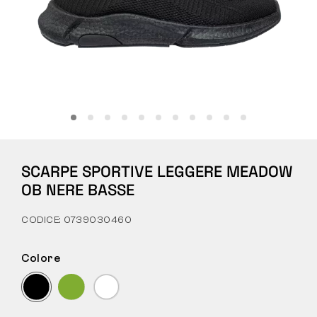
Tattiche
Abbigliamento
TUTTO SULL’ACQUISTO
SCARPE SPORTIVE LEGGERE MEADOW
CHI SIAMO
OB NERE BASSE
BLOG
CODICE: 0739030460
LABORATORIO BENNON
Colore
NEGOZIO CON BISTROT
CONTATTI