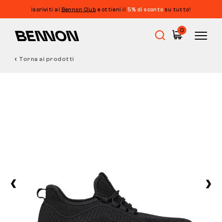
Iscriviti al
Bennon Club
e ottieni il
5% di sconto
su tutto!
0
Torna ai prodotti
Saldi
Calzature da lavoro
Barefoot
Outdoor
Calzature casual