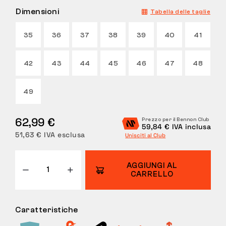
Dimensioni
Tabella delle taglie
RESI
35
36
37
38
39
40
41
42
43
44
45
46
47
48
49
62,99 €
Prezzo per il Bennon Club
59,84 € IVA inclusa
51,63 € IVA esclusa
Unisciti al Club
AGGIUNGI AL
CARRELLO
Caratteristiche