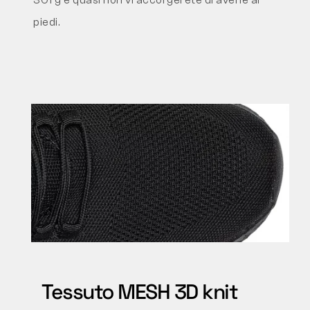
301 g e quasi non vi accorgerete di averle ai
piedi.
Tessuto MESH 3D knit