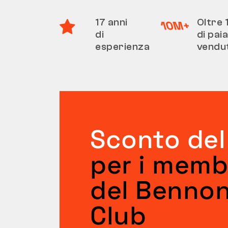
17 anni
Oltre 
di
di pai
esperienza
vendu
Sconto del
per i memb
del Benno
Club