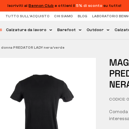
Iscriviti al
Bennon Club
e ottieni il
5% di sconto
su tutto!
TUTTO SULL’ACQUISTO
CHI SIAMO
BLOG
LABORATORIO BENN
di
Calzature da lavoro
Barefoot
Outdoor
Calzat
a donna PREDATOR LADY nera/verde
MAG
PRE
NER
CODICE: 
Comoda m
interess