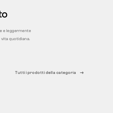
to
nte e leggermente
 vita quotidiana.
Tutti i prodotti della categoria