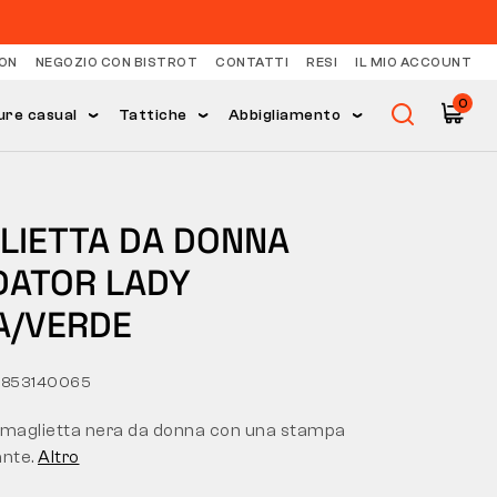
ON
NEGOZIO CON BISTROT
CONTATTI
RESI
IL MIO ACCOUNT
0
ure casual
Tattiche
Abbigliamento
LIETTA DA DONNA
DATOR LADY
A/VERDE
0853140065
aglietta nera da donna con una stampa
ante.
Altro