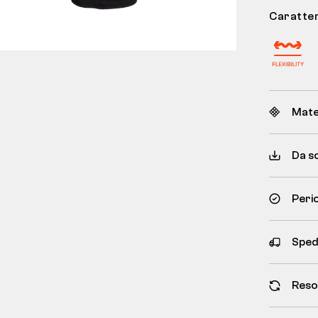
Caratter
Mate
Da s
Peri
Spedi
Reso