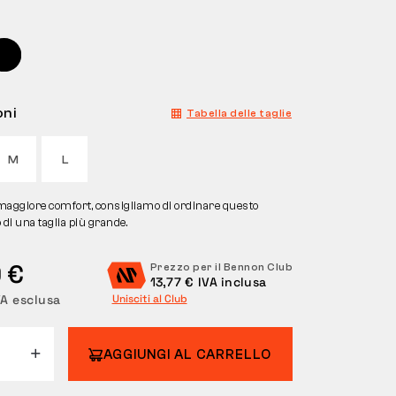
oni
Tabella delle taglie
M
L
maggiore comfort, consigliamo di ordinare questo
 di una taglia più grande.
 €
Prezzo per il Bennon Club
13,77 € IVA inclusa
VA esclusa
Unisciti al Club
AGGIUNGI AL CARRELLO