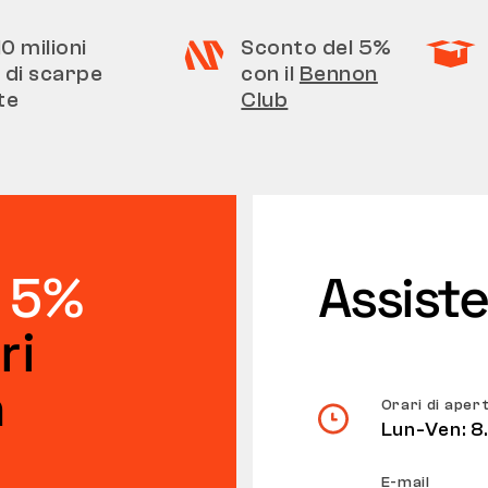
10 milioni
Sconto del 5%
a di scarpe
con il
Bennon
te
Club
 5%
Assiste
ri
n
Orari di aper
Lun-Ven: 8
E-mail