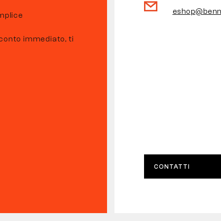
eshop@benn
emplice
 sconto immediato, ti
CONTATTI