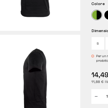
Colore
Dimensi
S
Per un 
prodotto
14,49
11,88 € I