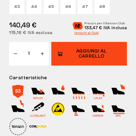
43
44
45
46
47
48
RESI
140,49 €
Prezzo per il Bennon Club
133,47 € IVA inclusa
115,16 € IVA esclusa
Unisciti al Club
AGGIUNGI AL
CARRELLO
Caratteristiche