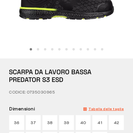
Tattiche
Abbigliamento
TUTTO SULL’ACQUISTO
SCARPA DA LAVORO BASSA
CHI SIAMO
PREDATOR S3 ESD
BLOG
CODICE: 0735030965
LABORATORIO BENNON
Dimensioni
Tabella delle taglie
NEGOZIO CON BISTROT
36
37
38
39
40
41
42
CONTATTI