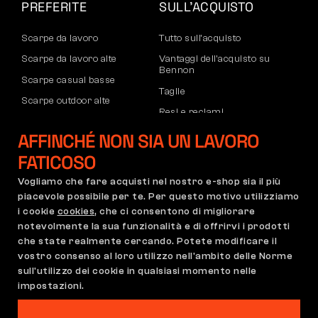
PREFERITE
SULL’ACQUISTO
Scarpe da lavoro
Tutto sull’acquisto
Scarpe da lavoro alte
Vantaggi dell’acquisto su
Bennon
Scarpe casual basse
Taglie
Scarpe outdoor alte
Resi e reclami
Pantaloni
Trasporto e pagamento
AFFINCHÉ NON SIA UN LAVORO
Felpe
Account aziendale
FATICOSO
Registrazione partner B2B
Vogliamo che fare acquisti nel nostro e-shop sia il più
Reclami e garanzia
piacevole possibile per te. Per questo motivo utilizziamo
i cookie
cookies
, che ci consentono di migliorare
notevolmente la sua funzionalità e di offrirvi i prodotti
che state realmente cercando. Potete modificare il
Condizioni Generali
Regolamento di Reclamo
vostro consenso al loro utilizzo nell'ambito delle Norme
Impostazioni dei cookie
GDPR
sull'utilizzo dei cookie in qualsiasi momento nelle
impostazioni.
Italia | Italiano