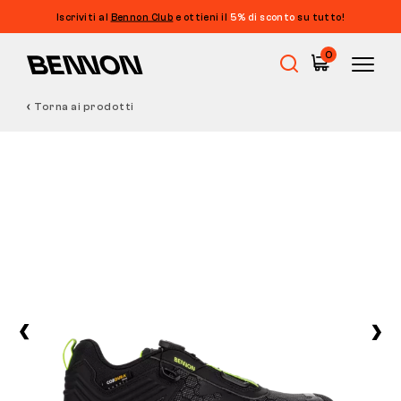
Iscriviti al
Bennon Club
e ottieni il
5% di sconto
su tutto!
0
Torna ai prodotti
Saldi
Calzature da lavoro
Barefoot
Outdoor
Calzature casual