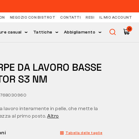
ON
NEGOZIO CON BISTROT
CONTATTI
RESI
IL MIO ACCOUNT
0
ure casual
Tattiche
Abbigliamento
RPE DA LAVORO BASSE
TOR S3 NM
0768030960
 lavoro interamente in pelle, che mette la
ezza al primo posto.
Altro
oni
Tabella delle taglie