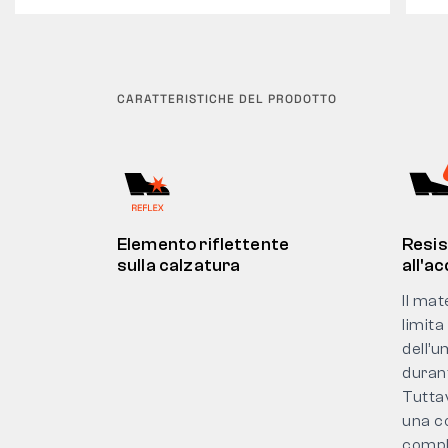
CARATTERISTICHE DEL PRODOTTO
Elemento riflettente
Resis
sulla calzatura
all'a
Il mat
limita
dell’u
durant
Tuttav
una c
comp