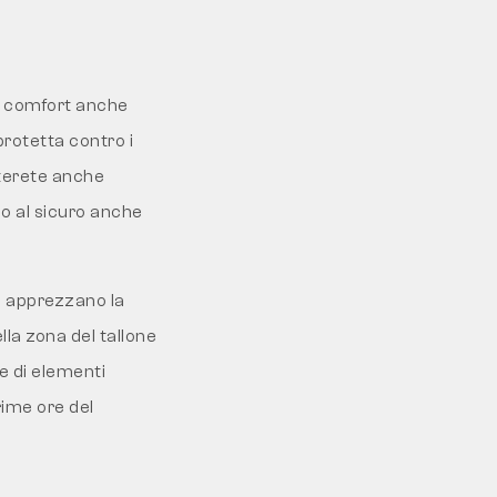
e comfort anche
 protetta contro i
iterete anche
nno al sicuro anche
ti apprezzano la
la zona del tallone
e di elementi
rime ore del