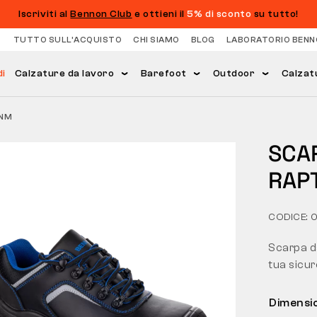
Iscriviti al
Bennon Club
e ottieni il
5% di sconto
su tutto!
TUTTO SULL’ACQUISTO
CHI SIAMO
BLOG
LABORATORIO BENN
di
Calzature da lavoro
Barefoot
Outdoor
Calzat
 NM
SCA
RAP
CODICE: 
Scarpa da
tua sicur
Dimensi