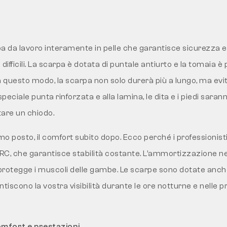
a da lavoro interamente in pelle che garantisce sicurezza 
 difficili. La scarpa è dotata di puntale antiurto e la tomaia è
n questo modo, la scarpa non solo durerà più a lungo, ma ev
 speciale punta rinforzata e alla lamina, le dita e i piedi sara
are un chiodo.
mo posto, il comfort subito dopo. Ecco perché i professionis
SRC, che garantisce stabilità costante. L’ammortizzazione nel
 e protegge i muscoli delle gambe. Le scarpe sono dotate anch
antiscono la vostra visibilità durante le ore notturne e nelle p
omfort e prestazioni