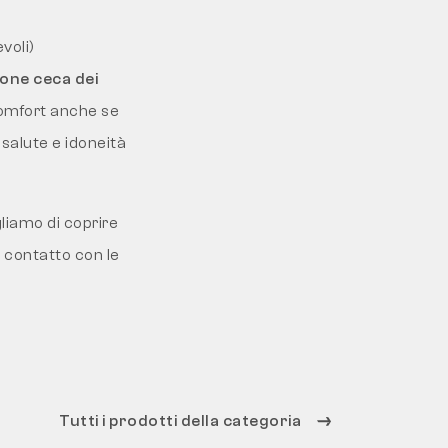
voli)
ione ceca dei
comfort anche se
 salute e idoneità
liamo di coprire
n contatto con le
Tutti i prodotti della categoria