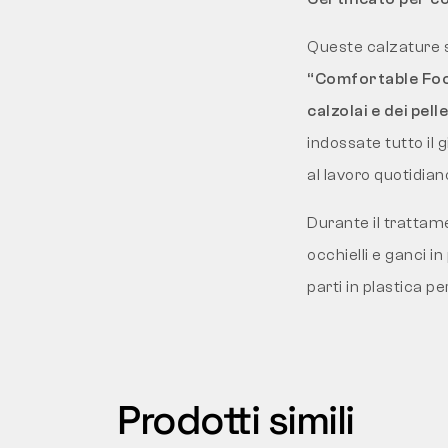
Queste calzature s
“Comfortable Foo
calzolai e dei pell
indossate tutto il g
al lavoro quotidiano 
Durante il trattam
occhielli e ganci i
parti in plastica pe
Prodotti simili