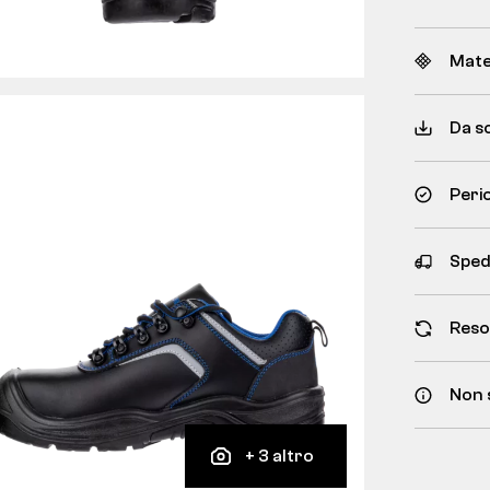
Mate
Da s
Peri
Spedi
Reso
Non 
+ 3 altro