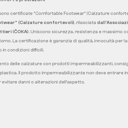
ono certificate “Comfortable Footwear” (Calzature conforte
twear” (Calzature confortevoli)
, rilasciata
dall’Associaz
ettieri (ČOKA)
. Uniscono sicurezza, resistenza e massimo 
iorno. La certificazione è garanzia di qualità, innocuità per la
in condizioni difficili.
ento delle calzature con prodotti impermeabilizzanti, consig
n plastica. Il prodotto impermeabilizzante non deve entrare i
r evitare danni o alterazioni dell’aspetto.