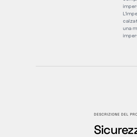
imper
L’impe
calzat
una m
imper
DESCRIZIONE DEL PR
Sicurez