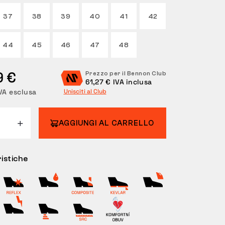
37
38
39
40
41
42
44
45
46
47
48
9 €
Prezzo per il Bennon Club
61,27 € IVA inclusa
VA esclusa
Unisciti al Club
AGGIUNGI AL CARRELLO
istiche