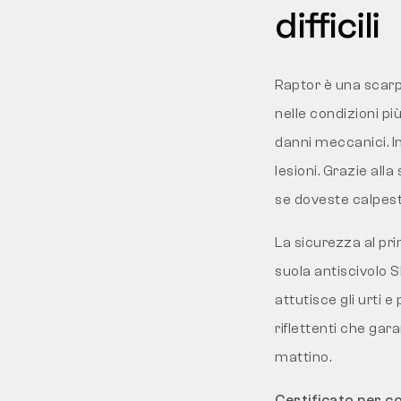
difficili
Raptor è una scarp
nelle condizioni più
danni meccanici. I
lesioni. Grazie alla
se doveste calpest
La sicurezza al pri
suola antiscivolo 
attutisce gli urti
riflettenti che gar
mattino.
Certificato per c