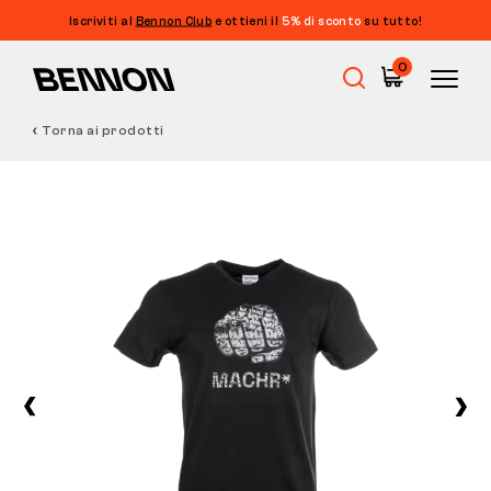
Iscriviti al
Bennon Club
e ottieni il
5% di sconto
su tutto!
0
Torna ai prodotti
Saldi
Calzature da lavoro
Barefoot
Outdoor
Calzature casual