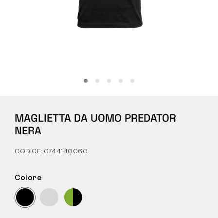
Tattiche
Abbigliamento
TUTTO SULL’ACQUISTO
MAGLIETTA DA UOMO PREDATOR
CHI SIAMO
NERA
BLOG
CODICE: 0744140060
LABORATORIO BENNON
Colore
NEGOZIO CON BISTROT
CONTATTI