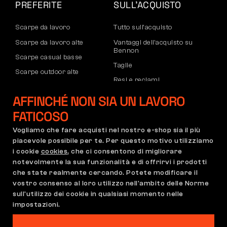
PREFERITE
SULL’ACQUISTO
Scarpe da lavoro
Tutto sull’acquisto
Scarpe da lavoro alte
Vantaggi dell’acquisto su
Bennon
Scarpe casual basse
Taglie
Scarpe outdoor alte
Resi e reclami
Pantaloni
Trasporto e pagamento
AFFINCHÉ NON SIA UN LAVORO
Felpe
Account aziendale
FATICOSO
Registrazione partner B2B
Vogliamo che fare acquisti nel nostro e-shop sia il più
Reclami e garanzia
piacevole possibile per te. Per questo motivo utilizziamo
i cookie
cookies
, che ci consentono di migliorare
notevolmente la sua funzionalità e di offrirvi i prodotti
che state realmente cercando. Potete modificare il
Condizioni Generali
Regolamento di Reclamo
vostro consenso al loro utilizzo nell'ambito delle Norme
Impostazioni dei cookie
GDPR
sull'utilizzo dei cookie in qualsiasi momento nelle
Italia | Italiano
impostazioni.