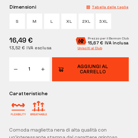
Dimensioni
Tabella delle taglie
RESI
S
M
L
XL
2XL
3XL
16,49 €
Prezzo per il Bennon Club
15,67 € IVA inclusa
13,52 € IVA esclusa
Unisciti al Club
AGGIUNGI AL
CARRELLO
Caratteristiche
Comoda maglietta nera di alta qualità con
un'interessante stampa dal carattere grintoso.