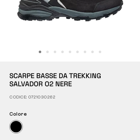
Tattiche
Abbigliamento
TUTTO SULL’ACQUISTO
SCARPE BASSE DA TREKKING
CHI SIAMO
SALVADOR O2 NERE
BLOG
CODICE: 0721030262
LABORATORIO BENNON
Colore
NEGOZIO CON BISTROT
CONTATTI