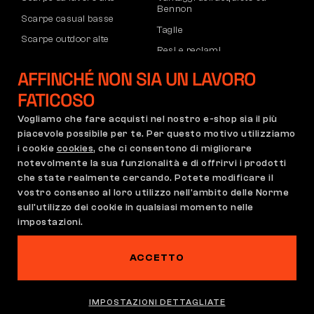
Bennon
Scarpe casual basse
Taglie
Scarpe outdoor alte
Resi e reclami
Pantaloni
Trasporto e pagamento
AFFINCHÉ NON SIA UN LAVORO
Felpe
Account aziendale
FATICOSO
Registrazione partner B2B
Vogliamo che fare acquisti nel nostro e-shop sia il più
Reclami e garanzia
piacevole possibile per te. Per questo motivo utilizziamo
i cookie
cookies
, che ci consentono di migliorare
notevolmente la sua funzionalità e di offrirvi i prodotti
che state realmente cercando. Potete modificare il
Condizioni Generali
Regolamento di Reclamo
vostro consenso al loro utilizzo nell'ambito delle Norme
Impostazioni dei cookie
GDPR
sull'utilizzo dei cookie in qualsiasi momento nelle
impostazioni.
Italia | Italiano
ACCETTO
Su questo sito si aggira un fantasma
©2026 Bennon.cz
IMPOSTAZIONI DETTAGLIATE