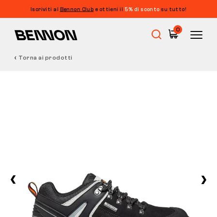
Iscriviti al
Bennon Club
e ottieni il
5% di sconto
su tutto!
0
Torna ai prodotti
Saldi
Calzature da lavoro
Barefoot
Outdoor
Calzature casual