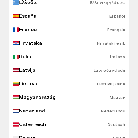
Ελλάδα
Ελληνική γλώσσα
España
Español
France
Français
Hrvatska
Hrvatski jezik
Italia
Italiano
Latvija
Latviešu valoda
Lietuva
Lietuvių kalba
Magyarország
Magyar
Nederland
Nederlands
Österreich
Deutsch