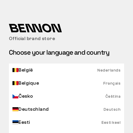
Official brand store
Choose your language and country
België
Nederlands
Belgique
Français
Česko
Čeština
Deutschland
Deutsch
Eesti
Eesti keel