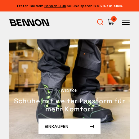
Treten Sie dem
Bennon Club
bei und sparen Sie
5 % auf alles.
0
Sale
Arbeitsschuhe
Barfußschuhe
WIDEON
Schuhe mit weiter Passform für
mehr Komfort
Outdoor
EINKAUFEN
Freizeitschuhe