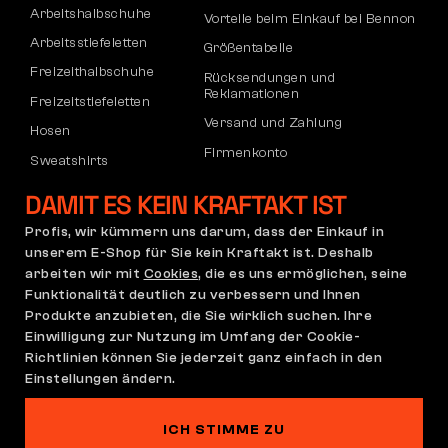
Arbeitshalbschuhe
Vorteile beim Einkauf bei Bennon
Arbeitsstiefeletten
Größentabelle
Freizeithalbschuhe
Rücksendungen und
Reklamationen
Freizeitstiefeletten
Versand und Zahlung
Hosen
Firmenkonto
Sweatshirts
Registrierung von B2B-Partnern
DAMIT ES KEIN KRAFTAKT IST
Reklamation und Garantie
Profis, wir kümmern uns darum, dass der Einkauf in
unserem E-Shop für Sie kein Kraftakt ist. Deshalb
arbeiten wir mit
Cookies
, die es uns ermöglichen, seine
Allgemeine
Reklamationsrichtlinie
Funktionalität deutlich zu verbessern und Ihnen
Geschäftsbedingungen
Produkte anzubieten, die Sie wirklich suchen. Ihre
(AGB)
Einwilligung zur Nutzung im Umfang der Cookie-
Cookie-Einstellungen
Datenschutzerklärung
Richtlinien können Sie jederzeit ganz einfach in den
Deutschland | Deutsch
Einstellungen ändern.
ICH STIMME ZU