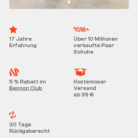
Tactical
Bekleidung
17 Jahre
Über 10 Millionen
Erfahrung
verkaufte Paar
Schuhe
ALLES ZUM EINKAUF
ÜBER UNS
5 % Rabatt im
Kostenloser
Bennon Club
Versand
BLOG
ab 39 €
BENNON-LABOR
LADEN MIT BISTRO
30 Tage
Rückgaberecht
KONTAKT