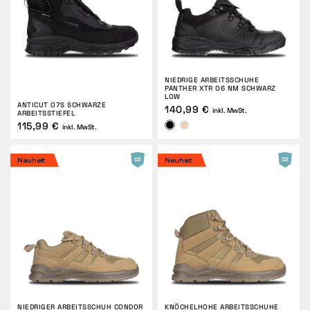
RÜCKGABE
NIEDRIGE ARBEITSSCHUHE
PANTHER XTR O6 NM SCHWARZ
LOW
ANTICUT O7S SCHWARZE
140,99 €
inkl. MwSt.
ARBEITSSTIEFEL
115,99 €
inkl. MwSt.
Neuheit
Neuheit
NIEDRIGER ARBEITSSCHUH CONDOR
KNÖCHELHOHE ARBEITSSCHUHE