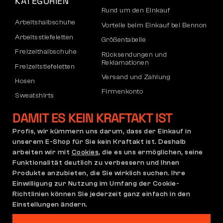
KATEGORIEN
Rund um den Einkauf
Arbeitshalbschuhe
Vorteile beim Einkauf bei Bennon
Arbeitsstiefeletten
Größentabelle
Freizeithalbschuhe
Rücksendungen und
Reklamationen
Freizeitstiefeletten
Versand und Zahlung
Hosen
Firmenkonto
Sweatshirts
Registrierung von B2B-Partnern
DAMIT ES KEIN KRAFTAKT IST
Reklamation und Garantie
Profis, wir kümmern uns darum, dass der Einkauf in
unserem E-Shop für Sie kein Kraftakt ist. Deshalb
arbeiten wir mit
Cookies
, die es uns ermöglichen, seine
Allgemeine
Reklamationsrichtlinie
Funktionalität deutlich zu verbessern und Ihnen
Geschäftsbedingungen
Produkte anzubieten, die Sie wirklich suchen. Ihre
(AGB)
Einwilligung zur Nutzung im Umfang der Cookie-
Cookie-Einstellungen
Datenschutzerklärung
Richtlinien können Sie jederzeit ganz einfach in den
Deutschland | Deutsch
Einstellungen ändern.