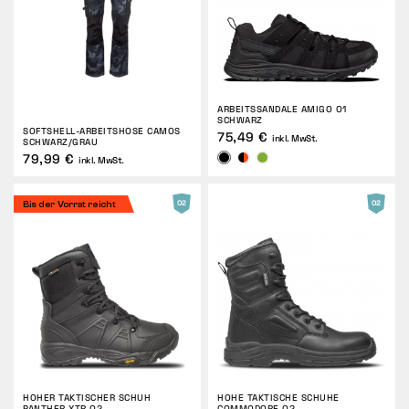
ARBEITSSANDALE AMIGO O1
SCHWARZ
SOFTSHELL-ARBEITSHOSE CAMOS
75,49 €
inkl. MwSt.
SCHWARZ/GRAU
79,99 €
inkl. MwSt.
Bis der Vorrat reicht
HOHER TAKTISCHER SCHUH
HOHE TAKTISCHE SCHUHE
PANTHER XTR O2
COMMODORE O2